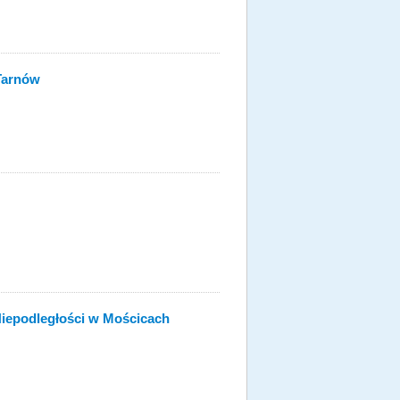
 Tarnów
epodległości w Mościcach