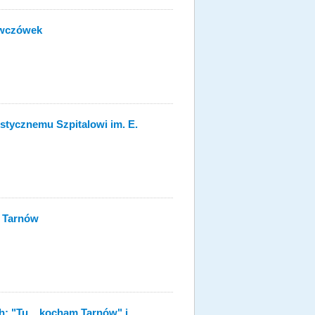
owczówek
istycznemu Szpitalowi im. E.
. Tarnów
: "Tu... kocham Tarnów" i