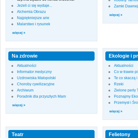
Kobiety Tarn
Jeżeli ci się wydaje...
Zamki Dawnej
Alchemia Obrazu
więcej »
Najpiękniejsze arie
Malarstwo i rysunek
więcej »
Na zdrowie
Ekologie i p
Aktualności
Aktualności
Informator medyczny
Co w trawie p
Uzdrowiska Małopolski
Te co skaczą i
Choroby cywilizacyjne
Rzeki
Archiwum
Zielone perły
Poradnik dla przyszłych Mam
Poznajmy Eko
Przemysł i Śr
więcej »
więcej »
Teatr
Felietony