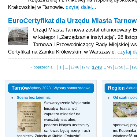
Krakowskiej w Tarnowie.
czytaj dalej...
EuroCertyfikat dla Urzędu Miasta Tarno
Urząd Miasta Tarnowa został uhonorowany E
w kategorii „Zarządzanie instytucją”. 26 list
Tarnowa i Przewodniczący Rady Miejskiej ws
Certyfikat na Zamku Królewskim w Warszawie.
czytaj da
1748
« poprzednia
1
...
1746
1747
1749
1750
...
19
Tarnów
Region
Wybory 2023
|
Wybory samorządowe
Aktual
Scena bez tajemnic
Od szatni po 
Stowarzyszenie Wspierania
Inicjatyw Teatralnych
zaprasza młodzież na
warsztaty teatralne,
podczas których uczestnicy
sportowej prz
szlifować będą mowę i ruch
im. Kopernika
sceniczny. Zajęcia w Klubie „Gwiazda”
wiadomość, pr