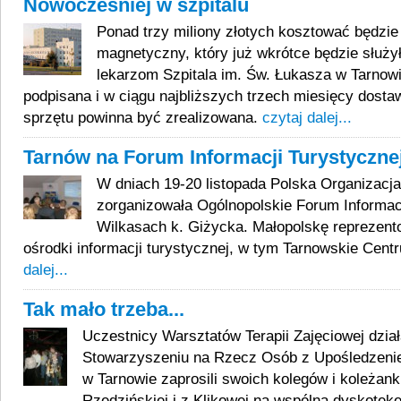
Nowocześniej w szpitalu
Ponad trzy miliony złotych kosztować będzie
magnetyczny, który już wkrótce będzie służył
lekarzom Szpitala im. Św. Łukasza w Tarnow
podpisana i w ciągu najbliższych trzech miesięcy dos
sprzętu powinna być zrealizowana.
czytaj dalej...
Tarnów na Forum Informacji Turystyczne
W dniach 19-20 listopada Polska Organizacj
zorganizowała Ogólnopolskie Forum Informac
Wilkasach k. Giżycka. Małopolskę reprezent
ośrodki informacji turystycznej, w tym Tarnowskie Cent
dalej...
Tak mało trzeba...
Uczestnicy Warsztatów Terapii Zajęciowej dzia
Stowarzyszeniu na Rzecz Osób z Upośledzen
w Tarnowie zaprosili swoich kolegów i koleżan
Rzędzińskiej i z Klikowej na wspólną dyskotekę