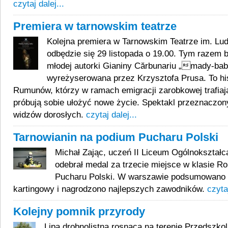
czytaj dalej...
Premiera w tarnowskim teatrze
Kolejna premiera w Tarnowskim Teatrze im. Lu
odbędzie się 29 listopada o 19.00. Tym razem b
młodej autorki Gianiny Cărbunariu „mady-ba
wyreżyserowana przez Krzysztofa Prusa. To his
Rumunów, którzy w ramach emigracji zarobkowej trafiają 
próbują sobie ułożyć nowe życie. Spektakl przeznaczony
widzów dorosłych.
czytaj dalej...
Tarnowianin na podium Pucharu Polski
Michał Zając, uczeń II Liceum Ogólnokształ
odebrał medal za trzecie miejsce w klasie R
Pucharu Polski. W warszawie podsumowano 
kartingowy i nagrodzono najlepszych zawodników.
czytaj
Kolejny pomnik przyrody
Lipa drobnolistna rosnąca na terenie Przedszko