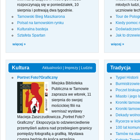
rozpoczynają się w poniedziałek, 10
młodych ludzi,
sierpnia i potrwają dwa tygodnie.
uczniowie tec
Tarnowski Bieg Maszkarona
Tour de Polog
Polsat na tarnowskim rynku
Kiedy pomoc 
Kulturalna basteja
Doświadczenie
Sztafeta Spartan
Jak to drzewi
więcej »
więcej »
Kultura
Tradycja
Aktualności
|
Imprezy
|
Ludzie
Portret Foto?Graficzny
Tygiel Historii
Miejska Biblioteka
Burmistrzowi
Publiczna w Tarnowie
Poczet biskup
zaprasza we wtorek, 11
Miasto i jego 
sierpnia do swojej
Kroniki tarno
mościckiej filii na
Kroniki tarno
wernisaż wystawy
Dekady wolno
Macieja Zaszczudłowicza „Portret Foto?
Rycerze w kol
Graficzny”. Ekspozycja to odzwierciedlenie
100 lat komun
przemyśleń autora nad przebiegiem granicy
pomiędzy fotografią a grafiką. Wystawa
Tarnów na sta
czynna będzie do końca września.