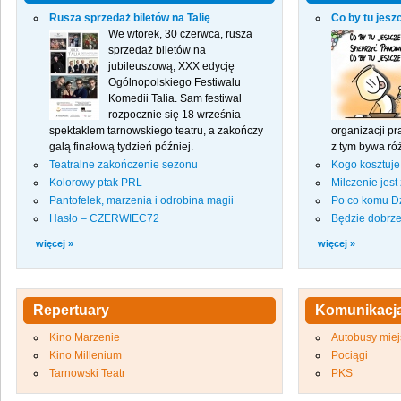
Rusza sprzedaż biletów na Talię
Co by tu jesz
We wtorek, 30 czerwca, rusza
sprzedaż biletów na
jubileuszową, XXX edycję
Ogólnopolskiego Festiwalu
Komedii Talia. Sam festiwal
rozpocznie się 18 września
spektaklem tarnowskiego teatru, a zakończy
organizacji p
galą finałową tydzień później.
z tym bywa róż
Teatralne zakończenie sezonu
Kogo kosztuje 
Kolorowy ptak PRL
Milczenie jest
Pantofelek, marzenia i odrobina magii
Po co komu Dz
Hasło – CZERWIEC72
Będzie dobrz
więcej »
więcej »
Repertuary
Komunikacj
Kino Marzenie
Autobusy miej
Kino Millenium
Pociągi
Tarnowski Teatr
PKS