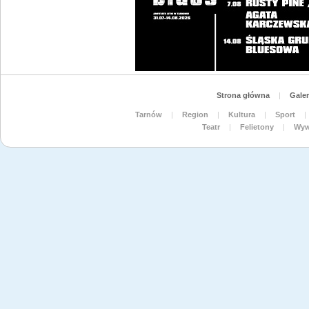
Strona główna
|
Galer
Tarnów
|
Region
|
Kultura
|
Sport
|
Teatr
|
Felietony
|
Wyw