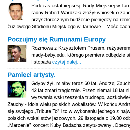
Podczas ostatniej sesji Rady Miejskiej w Tar
radny Robert Wardzała złożył wniosek o zab
przyszłorocznym budżecie pieniędzy na remo
żużlowego Stadionu Miejskiego w Tarnowie – Mościcac
Poczujmy się Rumunami Europy
Rozmowa z Krzysztofem Prusem, reżyserem 
mady-baby.edu, którego premiera odbędzie s
listopada
czytaj dalej...
Pamięci artysty.
Gdyby żył, miałby teraz 60 lat. Andrzej Zauc
42 lat zmarł tragicznie. Przez niemal 18 lat ni
wyzwania wskrzeszenia trudnego, aczkolwiek
Zauchy - idola wielu polskich wokalistów. W końcu And
się swojego „Tribute To” i to w wykonaniu jednego z naj
polskich wokalistów jazzowych. 29 listopada o 19.00 odb
„Marzenie” koncert Kuby Badacha zatytułowany „Obecny.