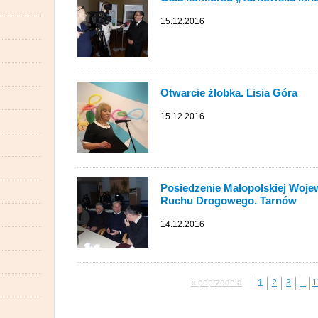
15.12.2016
Otwarcie żłobka. Lisia Góra
15.12.2016
Posiedzenie Małopolskiej Woje
Ruchu Drogowego. Tarnów
14.12.2016
1
« poprzednia
2
3
...
1