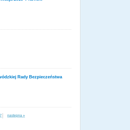
wódzkiej Rady Bezpieczeństwa
7
nastepna »