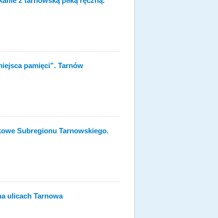
anie z tarnowską piłką ręczną.
miejsca pamięci”. Tarnów
kowe Subregionu Tarnowskiego.
 na ulicach Tarnowa