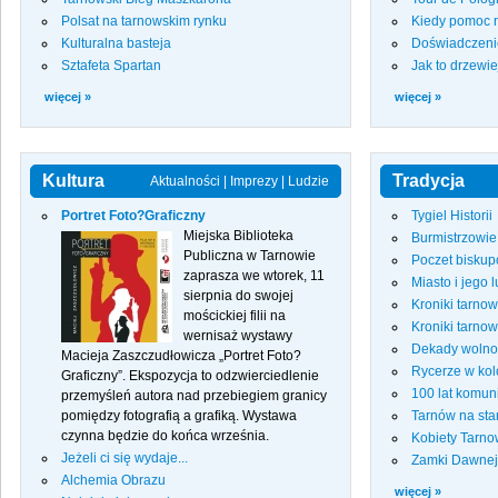
Polsat na tarnowskim rynku
Kiedy pomoc 
Kulturalna basteja
Doświadczenie
Sztafeta Spartan
Jak to drzewi
więcej »
więcej »
Kultura
Tradycja
Aktualności
|
Imprezy
|
Ludzie
Portret Foto?Graficzny
Tygiel Historii
Miejska Biblioteka
Burmistrzowi
Publiczna w Tarnowie
Poczet biskup
zaprasza we wtorek, 11
Miasto i jego 
sierpnia do swojej
Kroniki tarno
mościckiej filii na
Kroniki tarno
wernisaż wystawy
Dekady wolno
Macieja Zaszczudłowicza „Portret Foto?
Rycerze w kol
Graficzny”. Ekspozycja to odzwierciedlenie
100 lat komun
przemyśleń autora nad przebiegiem granicy
pomiędzy fotografią a grafiką. Wystawa
Tarnów na sta
czynna będzie do końca września.
Kobiety Tarn
Jeżeli ci się wydaje...
Zamki Dawnej
Alchemia Obrazu
więcej »