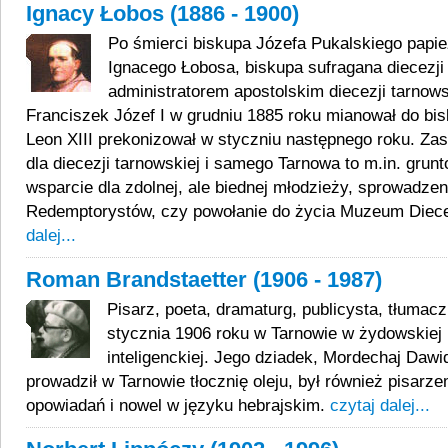
Ignacy Łobos (1886 - 1900)
Po śmierci biskupa Józefa Pukalskiego papie
Ignacego Łobosa, biskupa sufragana diecezji
administratorem apostolskim diecezji tarnows
Franciszek Józef I w grudniu 1885 roku mianował do bi
Leon XIII prekonizował w styczniu następnego roku. Zas
dla diecezji tarnowskiej i samego Tarnowa to m.in. grun
wsparcie dla zdolnej, ale biednej młodzieży, sprowadze
Redemptorystów, czy powołanie do życia Muzeum Diec
dalej...
Roman Brandstaetter (1906 - 1987)
Pisarz, poeta, dramaturg, publicysta, tłumacz.
stycznia 1906 roku w Tarnowie w żydowskiej 
inteligenckiej. Jego dziadek, Mordechaj Dawi
prowadził w Tarnowie tłocznię oleju, był również pisarz
opowiadań i nowel w języku hebrajskim.
czytaj dalej...