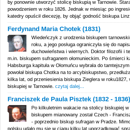
by ponownie utworzyć stolicę biskupią w Tarnowie. Stara
powodzeniem w roku 1826. Jednak w miesiąc po ingresi
katedry opuścił diecezję, by objąć godność biskupa Lin
Ferdynand Maria Chotek (1831)
Wiedeńczyk z urodzenia biskupem tarnowskim
roku, a jego posługa ograniczyła się do napis
duchowieństwa i wiernych. Doktor filozofii i t
m.in. biskupem sufraganem ołomunieckim. Po śmierci k
Habsburga kapituła w Ołomuńcu wybrała do tamtejszym 
powołał biskupa Chotka na to arcybiskupstwo, przedłuża
kilka lat, od przeniesienia biskupa Zieglera w roku1827, 
biskupiej w Tarnowie.
czytaj dalej...
Franciszek de Paula Pisztek (1832 - 1836
Po kilkuletnim wakacie na stolicy biskupiej 
biskupem mianowany został Czech - Francis
- poprzednio biskup sufragan w Pradze. Mimo
polsku udało mu się w ciągu kilku lat uporządkować sp