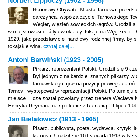
Norbert Lippóczy (1902 - 1996)
Honorowy Obywatel Miasta Tarnowa, przedsię
darczyńca, współzałożyciel Tarnowskiego To
Węgier, więzień sowieckich łagrów. Urodził s
w miejscowości Tállya w okolicy Tokaju na Węgrzech. Do
1929, jako przedstawiciel handlowy rodzinnej firmy, by
tokajskie wina.
czytaj dalej...
Antoni Barwiński (1923 - 2005)
Piłkarz, reprezentant Polski. Urodził się 9 c
Był jednym z najbardziej znanych piłkarzy w 
tarnowskiego, grał na pozycji prawego obrońc
Tarnovii występował w reprezentacji Polski. Po turnieju
miejsce I lidze został powołany przez trenera Wacława 
Henryka Reymana na spotkanie z Rumunią 19 lipca 194
Jan Bielatowicz (1913 - 1965)
Pisarz, publicysta, poeta, wydawca, krytyk lit
korpusu. Urodził się 16 listopada 1913 w Nis