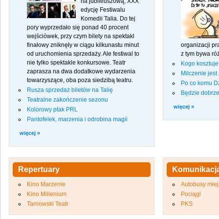
na jubileuszową, XXX
edycję Festiwalu
Komedii Talia. Do tej
pory wyprzedało się ponad 40 procent
wejściówek, przy czym bilety na spektakl
finałowy zniknęły w ciągu kilkunastu minut
organizacji p
od uruchomienia sprzedaży. Ale festiwal to
z tym bywa róż
nie tylko spektakle konkursowe. Teatr
Kogo kosztuje 
zaprasza na dwa dodatkowe wydarzenia
Milczenie jest
towarzyszące, oba poza siedzibą teatru.
Po co komu Dz
Rusza sprzedaż biletów na Talię
Będzie dobrz
Teatralne zakończenie sezonu
więcej »
Kolorowy ptak PRL
Pantofelek, marzenia i odrobina magii
więcej »
Repertuary
Komunikacj
Kino Marzenie
Autobusy miej
Kino Millenium
Pociągi
Tarnowski Teatr
PKS