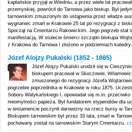
kapłańskie przyjął w Wiedniu, a przez wiele lat pracował
przemyskiej, powrócił do Tarnowa jako biskup. Był jed
tarnowskim zmuszonym do ustąpienia przez władze austr
wygnaniec zmarł w Krakowie 25 lat po rezygnacji z bis
Spoczął na Cmentarzu Rakowickim. Jego pogrzeb stał si
manifestacją. W stulecie śmierci szczątki biskupa Woj
z Krakowa do Tarnowa i złożono w podziemiach katedry
Józef Alojzy Pukalski (1852 - 1885)
Józef Alojzy Pukalski urodził się w Cieszynie
biskupem pracował w Skoczowie, Wilamowica
zmuszonego do rezygnacji Józefa Wojtarowic
pogrzebie poprzednika w Krakowie w roku 1875. Uczest
Soboru Watykańskiego I, opowiadał się m.in. przeciwko
nieomylności papieża. Był fundatorem stypendiów dla uc
w testamencie poczynił darowizny na rzecz bursy w Ta
Biskupem tarnowskim był przez 33 lata, zmarł w Tarnowi
pochowany został na tarnowskim Starym Cmentarzu.
cz