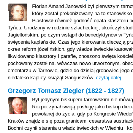
Florian Amand Janowski był pierwszym tarn
który został prekonizowany na to stanowisko
Piastował również godność opata klasztoru 
Tyńcu. Urodzony w rodzinie szlacheckiej, ukończył stud
Jagiellońskim, po czym wstąpił do benedyktynów w Tyńc
święcenia kapłańskie. Czas jego kierowania diecezją pr
okres reform józefińskich, gdy władze świeckie kasowały
likwidowano klasztory i parafie, znoszono święta koście
pochowany został na, wówczas nowo utworzonym, obec
cmentarzu w Tarnowie, gdzie do dzisiaj grobowiec jego
niedaleko kaplicy książąt Sanguszków.
czytaj dalej...
Grzegorz Tomasz Ziegler (1822 - 1827)
Był jedynym biskupem tarnowskim nie mówią
Rozpoczynał swoją posługę jako biskup diecez
powołanej do życia, gdy po Kongresie Wiedeń
Kraków znajdzie się poza granicami cesarstwa austriac
Bochni czynił starania u władz świeckich w Wiedniu i k