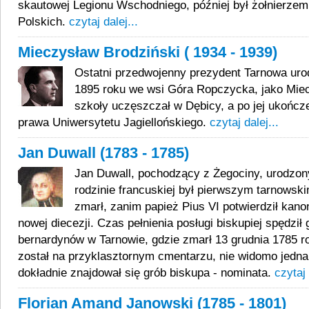
skautowej Legionu Wschodniego, później był żołnierzem
Polskich.
czytaj dalej...
Mieczysław Brodziński ( 1934 - 1939)
Ostatni przedwojenny prezydent Tarnowa urod
1895 roku we wsi Góra Ropczycka, jako Mie
szkoły uczęszczał w Dębicy, a po jej ukończ
prawa Uniwersytetu Jagiellońskiego.
czytaj dalej...
Jan Duwall (1783 - 1785)
Jan Duwall, pochodzący z Żegociny, urodzon
rodzinie francuskiej był pierwszym tarnows
zmarł, zanim papież Pius VI potwierdził kanon
nowej diecezji. Czas pełnienia posługi biskupiej spędził
bernardynów w Tarnowie, gdzie zmarł 13 grudnia 1785 
został na przyklasztornym cmentarzu, nie widomo jednak
dokładnie znajdował się grób biskupa - nominata.
czytaj 
Florian Amand Janowski (1785 - 1801)