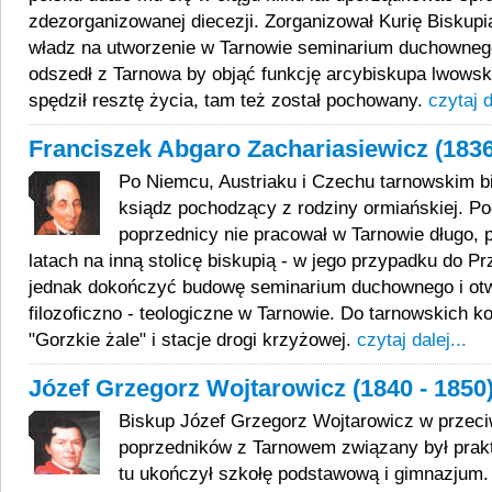
zdezorganizowanej diecezji. Zorganizował Kurię Biskupi
władz na utworzenie w Tarnowie seminarium duchowneg
odszedł z Tarnowa by objąć funkcję arcybiskupa lwows
spędził resztę życia, tam też został pochowany.
czytaj d
Franciszek Abgaro Zachariasiewicz (1836
Po Niemcu, Austriaku i Czechu tarnowskim b
ksiądz pochodzący z rodziny ormiańskiej. Po
poprzednicy nie pracował w Tarnowie długo, p
latach na inną stolicę biskupią - w jego przypadku do Pr
jednak dokończyć budowę seminarium duchownego i otw
filozoficzno - teologiczne w Tarnowie. Do tarnowskich k
"Gorzkie żale" i stacje drogi krzyżowej.
czytaj dalej...
Józef Grzegorz Wojtarowicz (1840 - 1850
Biskup Józef Grzegorz Wojtarowicz w przeci
poprzedników z Tarnowem związany był prakt
tu ukończył szkołę podstawową i gimnazjum.