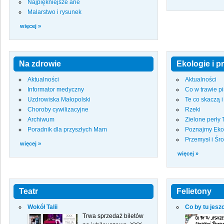
Najpiękniejsze arie
Malarstwo i rysunek
więcej »
Na zdrowie
Ekologie i p
Aktualności
Aktualności
Informator medyczny
Co w trawie p
Uzdrowiska Małopolski
Te co skaczą i
Choroby cywilizacyjne
Rzeki
Archiwum
Zielone perły
Poradnik dla przyszłych Mam
Poznajmy Eko
Przemysł i Śr
więcej »
więcej »
Teatr
Felietony
Wokół Talii
Co by tu jesz
Trwa sprzedaż biletów