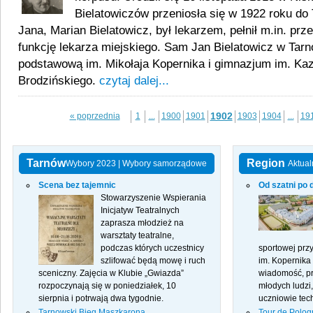
Bielatowiczów przeniosła się w 1922 roku do
Jana, Marian Bielatowicz, był lekarzem, pełnił m.in. prz
funkcję lekarza miejskiego. Sam Jan Bielatowicz w Tar
podstawową im. Mikołaja Kopernika i gimnazjum im. Ka
Brodzińskiego.
czytaj dalej...
1902
« poprzednia
1
...
1900
1901
1903
1904
...
19
Tarnów
Region
Wybory 2023
|
Wybory samorządowe
Aktual
Scena bez tajemnic
Od szatni po 
Stowarzyszenie Wspierania
Inicjatyw Teatralnych
zaprasza młodzież na
warsztaty teatralne,
podczas których uczestnicy
sportowej prz
szlifować będą mowę i ruch
im. Kopernika
sceniczny. Zajęcia w Klubie „Gwiazda”
wiadomość, pr
rozpoczynają się w poniedziałek, 10
młodych ludzi,
sierpnia i potrwają dwa tygodnie.
uczniowie tec
Tarnowski Bieg Maszkarona
Tour de Polog