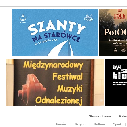
Strona główna
|
Galer
Tarnów
|
Region
|
Kultura
|
Sport
|