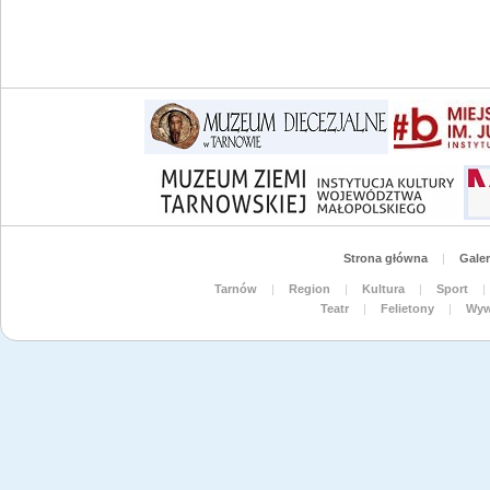
Strona główna
|
Galer
Tarnów
|
Region
|
Kultura
|
Sport
|
Teatr
|
Felietony
|
Wyw