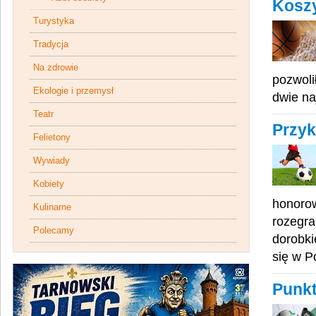
Koszy
Turystyka
Tradycja
Na zdrowie
pozwoli
Ekologie i przemysł
dwie na
Teatr
Przyk
Felietony
Wywiady
Kobiety
honorow
Kulinarne
rozegra
Polecamy
dorobki
się w P
Punkt