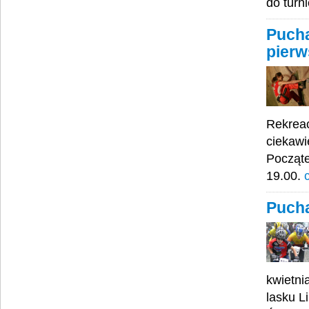
do turn
Pucha
pierw
Rekreac
ciekawi
Począte
19.00.
c
Pucha
kwietni
lasku L