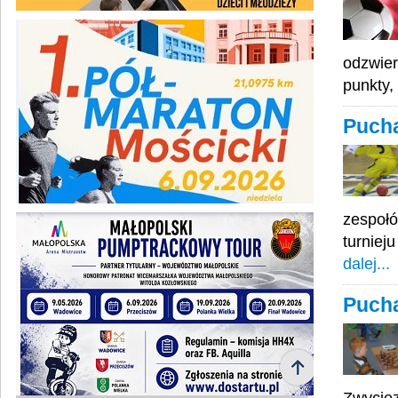
odzwier
punkty,
Pucha
zespołó
turniej
dalej...
Pucha