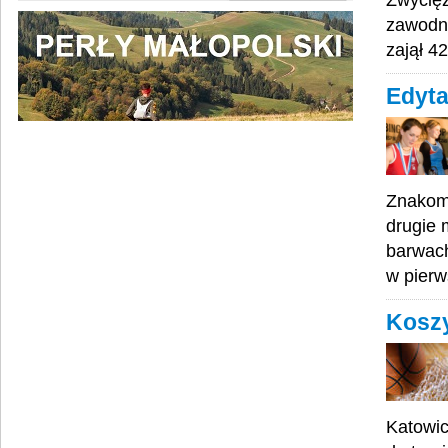
Zwycięz
zawodni
zajął 4
Edyta
Znakomi
drugie 
barwach
w pierw
Koszy
Katowic