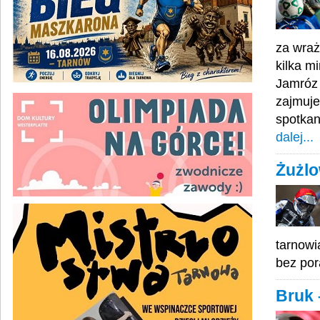
za wraż
kilka m
Jamróz 
zajmuje
spotkan
dalej...
Żużlo
tarnowi
bez por
Bruk 