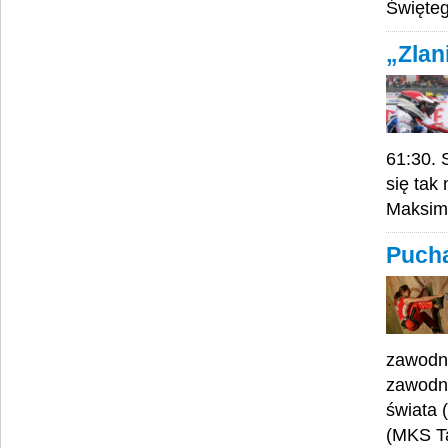
Święte
„Zlan
61:30.
się tak
Maksim
Pucha
zawodni
zawodni
świata 
(MKS Ta