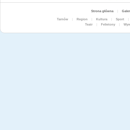
Strona główna
|
Galer
Tarnów
|
Region
|
Kultura
|
Sport
|
Teatr
|
Felietony
|
Wyw