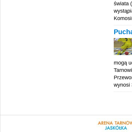
świata 
wystąpi
Komosiń
Pucha
mogą ud
Tarnowi
Przewor
wynosi 