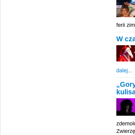
ferii z
W cza
dalej...
„Gory
kulis
zdemolo
Zwierzę