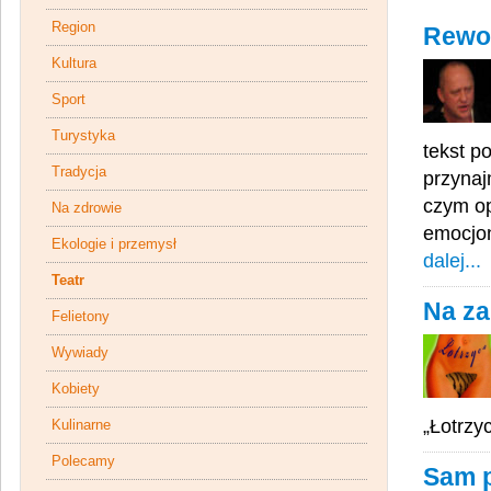
Region
Rewol
Kultura
Sport
Turystyka
tekst p
Tradycja
przynaj
czym op
Na zdrowie
emocjon
Ekologie i przemysł
dalej...
Teatr
Na za
Felietony
Wywiady
Kobiety
„Łotrzy
Kulinarne
Polecamy
Sam p