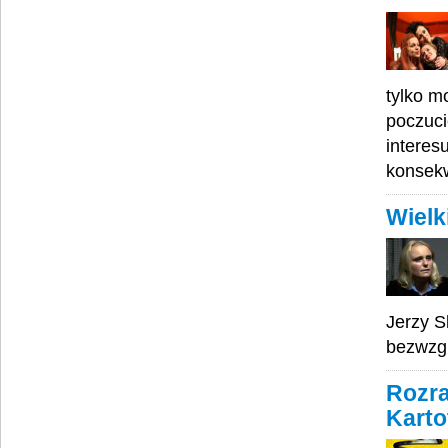
tylko m
poczuci
interes
konsekw
Wielk
Jerzy S
bezwzgl
Rozra
Karto