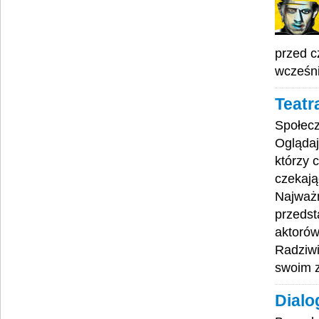
przed c
wcześni
Teatr
Społecz
Oglądaj
którzy 
czekają
Najważn
przedst
aktorów
Radziwi
swoim 
Dialog