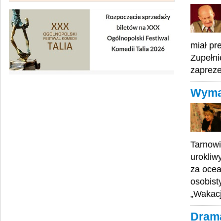
miał pr
Zupełni
zapreze
Wyma
Tarnowi
urokliw
za ocea
osobist
„Wakacj
Drama