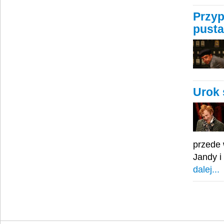
Przyp
pusta
Urok 
przede 
Jandy i
dalej...