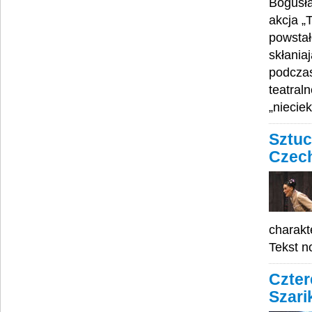
Bogusła
akcja „
powstał
skłaniaj
podczas
teatral
„niecie
Sztuc
Czech
charakte
Tekst no
Czter
Szari