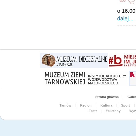
o 16.00
dalej...
Strona główna
|
Galer
Tarnów
|
Region
|
Kultura
|
Sport
|
Teatr
|
Felietony
|
Wyw