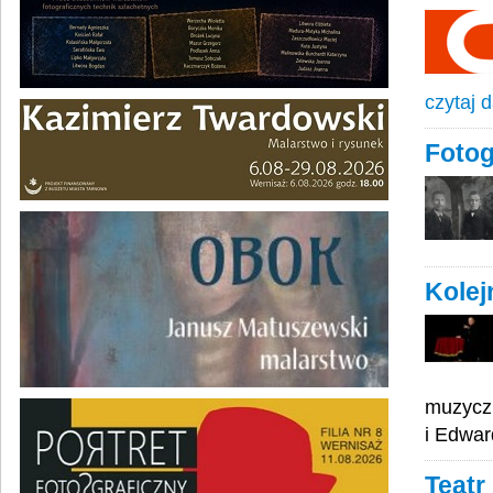
czytaj d
Fotog
Kolej
muzyczn
i Edwar
Teatr