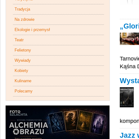
Tradycja
Na zdrowie
„Glor
Ekologie i przemysł
Teatr
Felietony
Tarnovi
Wywiady
Kąśna 
Kobiety
Wysta
Kulinarne
Polecamy
kompono
Jazz