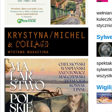
wełnian
kuleczk
styczni
Sylwe
spektak
sylwest
wszyst
Wigil