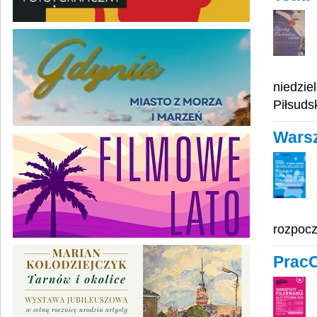
niedzie
Piłsuds
Warsz
rozpocz
Prac