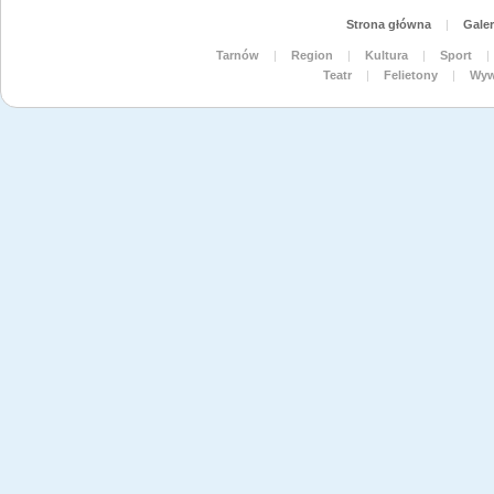
Strona główna
|
Galer
Tarnów
|
Region
|
Kultura
|
Sport
|
Teatr
|
Felietony
|
Wyw