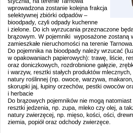
stycznia, na terenie Tarnowa
wprowadzona zostanie kolejna frakcja
selektywnej zbiórki odpadów –
bioodpady, czyli odpady kuchenne
i zielone. Do ich wyrzucania przeznaczone będą
brązowym. W pojemniki wyposażone zostaną w
zamieszkałe nieruchomości na terenie Tarnowa
Do pojemnika na bioodpady należy wrzucać (lu
w opakowaniach papierowych): trawę, liście, res
oraz doniczkowych, rozdrobnione gałęzie, zrębk
i warzyw, resztki stałych produktów mlecznych, 
natury roślinnej (np. owoce, warzywa, makaron,
skorupki jaj, łupiny orzechów, pestki owoców or
i herbacie
Do brązowych pojemników nie mogą natomiast t
resztki jedzenia, np. zupa, mleko czy olej, a tak
natury zwierzęcej, np. mięso, kości, ości, drew
ziemia, popiół oraz odchody zwierzęce.