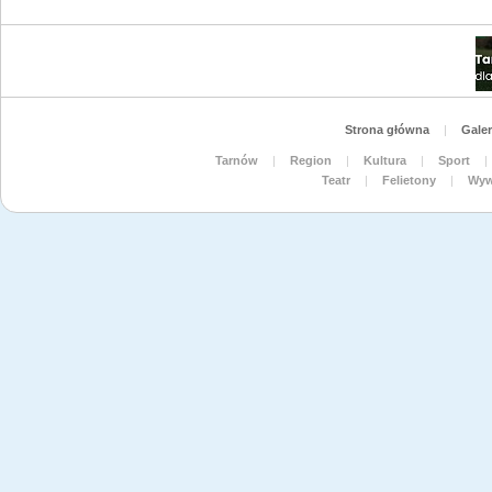
Strona główna
|
Galer
Tarnów
|
Region
|
Kultura
|
Sport
|
Teatr
|
Felietony
|
Wyw