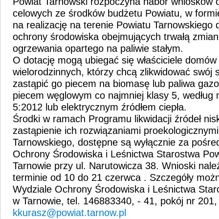
Powiat Tarnowski rozpoczyna nabór wniosków o
celowych ze środków budżetu Powiatu, w formie
na realizację na terenie Powiatu Tarnowskiego 
ochrony środowiska obejmujących trwałą zmia
ogrzewania opartego na paliwie stałym.
O dotację mogą ubiegać się właściciele domów 
wielorodzinnych, którzy chcą zlikwidować swój s
zastąpić go piecem na biomasę lub paliwa ga
piecem węglowym co najmniej klasy 5, według
5:2012 lub elektrycznym źródłem ciepła.
Środki w ramach Programu likwidacji źródeł niski
zastąpienie ich rozwiązaniami proekologicznymi
Tarnowskiego, dostępne są wyłącznie za pośr
Ochrony Środowiska i Leśnictwa Starostwa Po
Tarnowie przy ul. Narutowicza 38. Wnioski nale
terminie
od 10 do 21 czerwca . Szczegóły moż
Wydziale Ochrony Środowiska i Leśnictwa Sta
w Tarnowie, tel. 146883340, - 41, pokój nr 201,
kkurasz@powiat.tarnow.pl