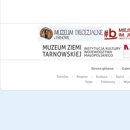
Strona główna
|
Galer
Tarnów
|
Region
|
Kultura
|
Sport
|
Teatr
|
Felietony
|
Wyw