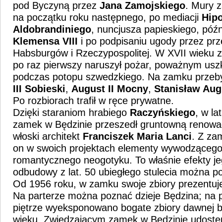
pod Byczyną przez
Jana Zamojskiego
. Mury 
na początku roku następnego, po mediacji
Hipo
Aldobrandiniego
, nuncjusza papieskiego, póź
Klemensa VIII
i po podpisaniu ugody przez prze
Habsburgów i Rzeczypospolitej. W XVII wieku 
po raz pierwszy naruszył pożar, poważnym usz
podczas potopu szwedzkiego. Na zamku przeby
III Sobieski
,
August II Mocny
,
Stanisław Aug
Po rozbiorach trafił w ręce prywatne.
Dzięki staraniom hrabiego
Raczyńskiego
, w la
zamek w Będzinie przeszedł gruntowną renowac
włoski architekt
Franciszek Maria Lanci
. Z za
on w swoich projektach elementy wywodzącego s
romantycznego neogotyku. To właśnie efekty je
odbudowy z lat. 50 ubiegłego stulecia można pod
Od 1956 roku, w zamku swoje zbiory prezentu
Na parterze można poznać dzieje Będzina; na 
piętrze wyeksponowano bogate zbiory dawnej b
wieku. Zwiedzającym zamek w Będzinie udostę