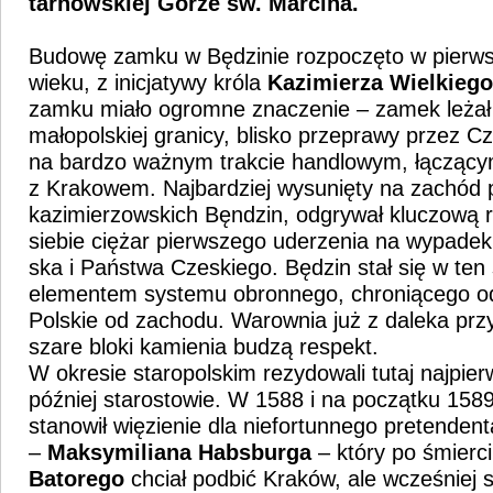
tarnowskiej Górze św. Marcina.
Budowę zamku w Będzinie rozpoczęto w pierws
wieku, z inicjatywy króla
Kazimierza Wielkiego
zamku miało ogromne znaczenie – zamek leżał 
małopolskiej granicy, blisko przeprawy przez 
na bardzo ważnym trakcie handlowym, łącząc
z Krakowem. Naj­bar­dziej wy­su­nię­ty na za­chód poza 
ka­zi­mie­rzow­skich Bęndzin, od­gry­wał klu­czo­wą r
sie­bie cię­żar pierw­sze­go ude­rze­nia na wy­pa­dek
ska i Pań­stwa Cze­skie­go. Będzin stał się w t
elementem systemu obronnego, chroniącego o
Polskie od zachodu. Warownia już z daleka prz
szare bloki kamienia budzą respekt.
W okresie staropolskim rezydowali tutaj najpier
później starostowie. W 1588 i na początku 158
stanowił więzienie dla niefortunnego pretendent
–
Maksymiliana Habsburga
– który po śmierci
Batorego
chciał podbić Kraków, ale wcześniej 