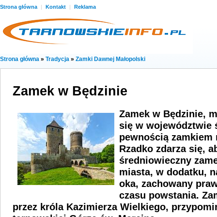
Strona główna
|
Kontakt
|
Reklama
Strona główna
»
Tradycja
»
Zamki Dawnej Małopolski
Zamek w Będzinie
Zamek w Będzinie, m
się w województwie ś
pewnością zamkiem 
Rzadko zdarza się, 
średniowieczny zame
miasta, w dodatku, n
oka, zachowany praw
czasu powstania. Z
przez króla Kazimierza Wielkiego, przypom