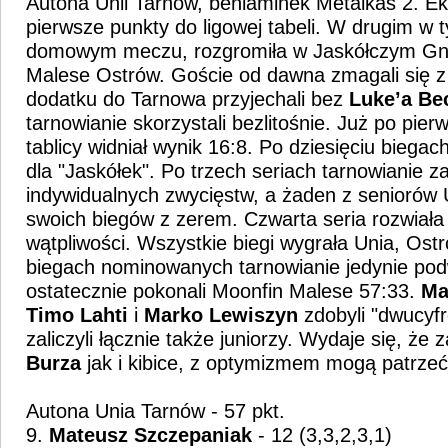
Autona Unii Tarnów, beniaminek Metalkas 2. Ekst
pierwsze punkty do ligowej tabeli. W drugim w 
domowym meczu, rozgromiła w Jaskółczym Gn
Malese Ostrów. Goście od dawna zmagali się z
dodatku do Tarnowa przyjechali bez
Luke’a Be
tarnowianie skorzystali bezlitośnie. Już po pier
tablicy widniał wynik 16:8. Po dziesięciu biegach
dla "Jaskółek". Po trzech seriach tarnowianie za
indywidualnych zwycięstw, a żaden z seniorów U
swoich biegów z zerem. Czwarta seria rozwiała
wątpliwości. Wszystkie biegi wygrała Unia, Ostr
biegach nominowanych tarnowianie jedynie pod
ostatecznie pokonali Moonfin Malese 57:33.
Ma
Timo Lahti
i
Marko Lewiszyn
zdobyli "dwucyfr
zaliczyli łącznie także juniorzy. Wydaje się, że
Burza
jak i kibice, z optymizmem mogą patrzeć
Autona Unia Tarnów - 57 pkt.
9.
Mateusz Szczepaniak
- 12 (3,3,2,3,1)