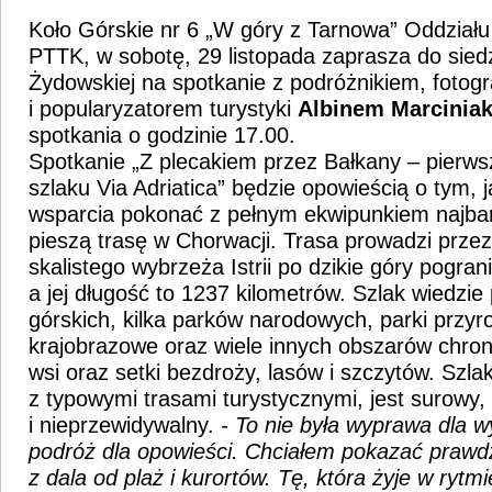
Koło Górskie nr 6 „W góry z Tarnowa” Oddziału
PTTK, w sobotę, 29 listopada zaprasza do sied
Żydowskiej na spotkanie z podróżnikiem, fotog
i popularyzatorem turystyki
Albinem Marcinia
spotkania o godzinie 17.00.
Spotkanie „Z plecakiem przez Bałkany – pierwsz
szlaku Via Adriatica” będzie opowieścią o tym, j
wsparcia pokonać z pełnym ekwipunkiem najba
pieszą trasę w Chorwacji. Trasa prowadzi prze
skalistego wybrzeża Istrii po dzikie góry pogra
a jej długość to 1237 kilometrów. Szlak wiedzi
górskich, kilka parków narodowych, parki przyro
krajobrazowe oraz wiele innych obszarów chroni
wsi oraz setki bezdroży, lasów i szczytów. Szla
z typowymi trasami turystycznymi, jest surowy, 
i nieprzewidywalny.
- To nie była wyprawa dla w
podróż dla opowieści. Chciałem pokazać prawd
z dala od plaż i kurortów. Tę, która żyje w rytmi