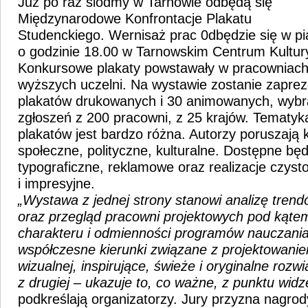
Już po raz siódmy w Tarnowie odbędą się
Międzynarodowe Konfrontacje Plakatu
Studenckiego. Wernisaż prac 0dbędzie się w pi
o godzinie 18.00 w Tarnowskim Centrum Kultury
Konkursowe plakaty powstawały w pracowniach
wyższych uczelni. Na wystawie zostanie zapr
plakatów drukowanych i 30 animowanych, wybr
zgłoszeń z 200 pracowni, z 25 krajów. Tematy
plakatów jest bardzo różna. Autorzy poruszają 
społeczne, polityczne, kulturalne. Dostępne bę
typograficzne, reklamowe oraz realizacje czysto
i impresyjne.
„
Wystawa z jednej strony stanowi analizę trend
oraz przegląd pracowni projektowych pod kątem
charakteru i odmienności programów nauczania
współczesne kierunki związane z projektowani
wizualnej, inspirujące, świeże i oryginalne rozw
z drugiej – ukazuje to, co ważne, z punktu widz
podkreślają organizatorzy. Jury przyzna nagro