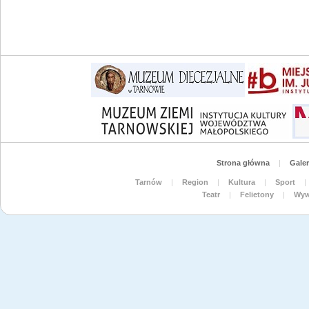
Strona główna
|
Galer
Tarnów
|
Region
|
Kultura
|
Sport
|
Teatr
|
Felietony
|
Wyw