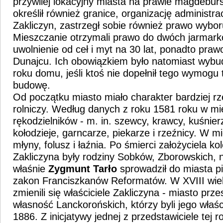
przywilej lokacyjny miasta na prawie magdeburs
określił również granice, organizację administra
Zakliczyn, zastrzegł sobie również prawo wybor
Mieszczanie otrzymali prawo do dwóch jarmark
uwolnienie od ceł i myt na 30 lat, ponadto pra
Dunajcu. Ich obowiązkiem było natomiast wybu
roku domu, jeśli ktoś nie dopełnił tego wymogu t
budowę.
Od początku miasto miało charakter bardziej rz
rolniczy. Według danych z roku 1581 roku w mie
rękodzielników - m. in. szewcy, krawcy, kuśnie
kołodzieje, garncarze, piekarze i rzeźnicy. W mi
młyny, folusz i łaźnia. Po śmierci założyciela ko
Zakliczyna były rodziny Sobków, Zborowskich, n
właśnie
Zygmunt Tarło
sprowadził do miasta p
zakon Franciszkanów Reformatów. W XVIII wiek
zmienili się właściciele Zakliczyna - miasto prze
własność Lanckorońskich, którzy byli jego właśc
1886. Z inicjatywy jednej z przedstawiciele tej r