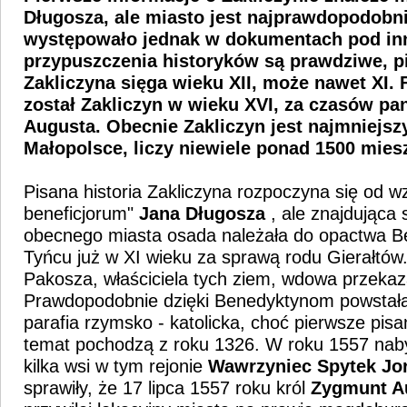
Długosza, ale miasto jest najprawdopodobni
występowało jednak w dokumentach pod inn
przypuszczenia historyków są prawdziwe, pi
Zakliczyna sięga wieku XII, może nawet XI.
został Zakliczyn w wieku XVI, za czasów p
Augusta. Obecnie Zakliczyn jest najmniejs
Małopolsce, liczy niewiele ponad 1500 mie
Pisana historia Zakliczyna rozpoczyna się od w
beneficjorum"
Jana Długosza
, ale znajdująca 
obecnego miasta osada należała do opactwa 
Tyńcu już w XI wieku za sprawą rodu Gierałtów.
Pakosza, właściciela tych ziem, wdowa przekaz
Prawdopodobnie dzięki Benedyktynom powstała 
parafia rzymsko - katolicka, choć pierwsze pisa
temat pochodzą z roku 1326. W roku 1557 nab
kilka wsi w tym rejonie
Wawrzyniec Spytek
Jo
sprawiły, że 17 lipca 1557 roku król
Zygmunt
A