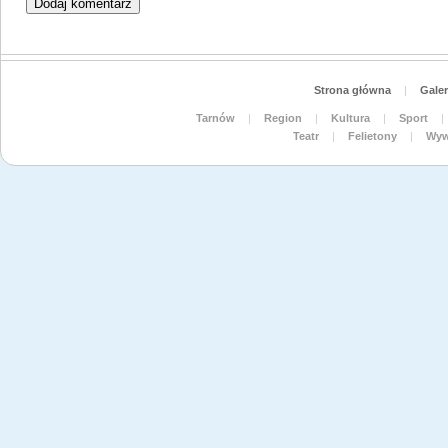
Strona główna
|
Galer
Tarnów
|
Region
|
Kultura
|
Sport
|
Teatr
|
Felietony
|
Wyw