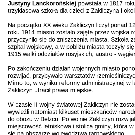
Justyny Lanckorońskiej
powstała w 1817 rok
trzyklasowa szkoła dla dzieci z Zakliczyna i oko
Na początku XX wieku Zakliczyn liczył ponad 
roku 1914 miasto zostało zajęte przez wojska ro
przyczyniło się do zniszczenia miasta. Szkoła 
szpital wojskowy, a w pobliżu miasta toczyły się
1915 walki oddziałów rosyjskich, austro - węgier
Po zakończeniu działań wojennych miasto pono
rozwijać, przybywało warsztatów rzemieślniczych
Mimo to, w wyniku reformy administracyjnej w 
Zakliczyn utracił prawa miejskie.
W czasie II wojny światowej Zakliczyn nie zost
wywieźli natomiast kilkuset mieszkańców narod
do obozu w Bełżcu. Po wojnie Zakliczyn rozwijał
miejscowość letniskowa i stolica gminy, która w
się na obszarze województwa tarnowskiego.