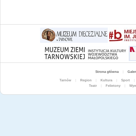
Strona główna
|
Galer
Tarnów
|
Region
|
Kultura
|
Sport
|
Teatr
|
Felietony
|
Wyw