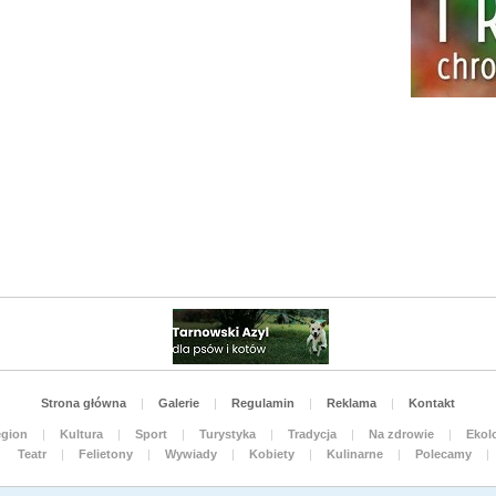
Strona główna
|
Galerie
|
Regulamin
|
Reklama
|
Kontakt
gion
|
Kultura
|
Sport
|
Turystyka
|
Tradycja
|
Na zdrowie
|
Ekolo
Teatr
|
Felietony
|
Wywiady
|
Kobiety
|
Kulinarne
|
Polecamy
|