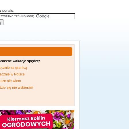
 portalu:
oroczne wakacje spędzę:
ącznie za granicą
ącznie w Polsce
zcze nie wiem
dzie się nie wybieram