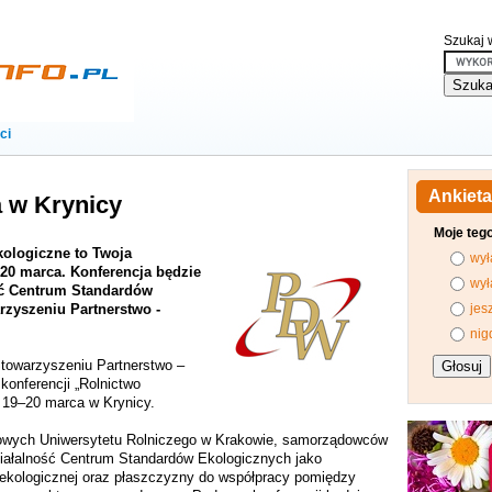
Szukaj w
ci
Ankieta
a w Krynicy
Moje teg
kologiczne to Twoja
wył
 20 marca. Konferencja będzie
wył
ość Centrum Standardów
rzyszeniu Partnerstwo -
jes
nig
towarzyszeniu Partnerstwo –
konferencji „Rolnictwo
h 19–20 marca w Krynicy.
owych Uniwersytetu Rolniczego w Krakowie, samorządowców
ziałalność Centrum Standardów Ekologicznych jako
 ekologicznej oraz płaszczyzny do współpracy pomiędzy