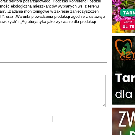
ki oraz sektora pozarządowego. Podczas konferencji będzie
mość ekologiczna mieszkańców wybranych wsi z terenu
dań”, „Badania monitoringowe w zakresie zanieczyszczeń
”, oraz „Warunki prowadzenia produkcji zgodnie z ustawą o
nawczych” i „Agroturystyka jako wyzwanie dla produkcji