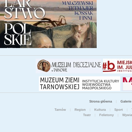
Strona główna
|
Galerie
Tarnów
|
Region
|
Kultura
|
Sport
|
Teatr
|
Felietony
|
Wywi