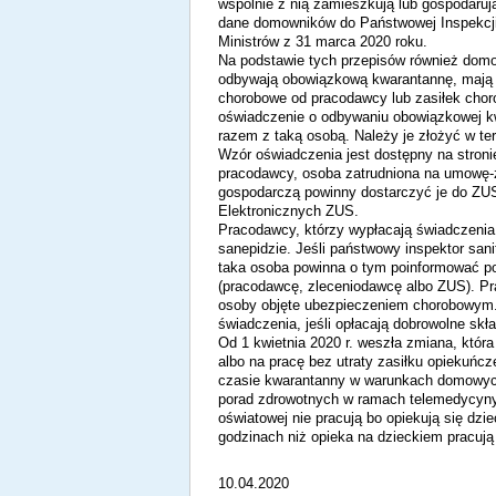
wspólnie z nią zamieszkują lub gospodaruj
dane domowników do Państwowej Inspekcji
Ministrów z 31 marca 2020 roku.
Na podstawie tych przepisów również domo
odbywają obowiązkową kwarantannę, mają 
chorobowe od pracodawcy lub zasiłek chor
oświadczenie o odbywaniu obowiązkowej kw
razem z taką osobą. Należy je złożyć w te
Wzór oświadczenia jest dostępny na stroni
pracodawcy, osoba zatrudniona na umowę-
gospodarczą powinny dostarczyć je do ZUS 
Elektronicznych ZUS.
Pracodawcy, którzy wypłacają świadczeni
sanepidzie. Jeśli państwowy inspektor sani
taka osoba powinna o tym poinformować po
(pracodawcę, zleceniodawcę albo ZUS). P
osoby objęte ubezpieczeniem chorobowym. 
świadczenia, jeśli opłacają dobrowolne skł
Od 1 kwietnia 2020 r. weszła zmiana, któr
albo na pracę bez utraty zasiłku opiekuńc
czasie kwarantanny w warunkach domowych 
porad zdrowotnych w ramach telemedycyny
oświatowej nie pracują bo opiekują się dzi
godzinach niż opieka na dzieckiem pracu
10.04.2020