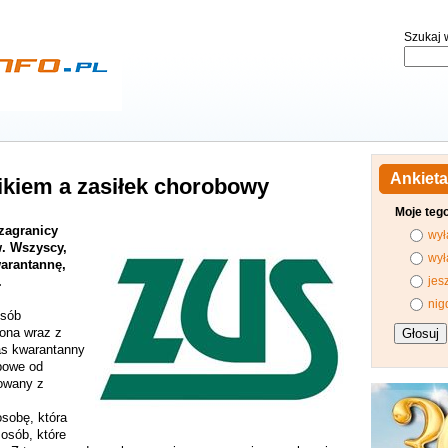
Szukaj w
Ankieta
kiem a zasiłek chorobowy
Moje teg
zagranicy
wył
. Wszyscy,
wył
arantannę,
.
jes
nig
osób
ona wraz z
s kwarantanny
bowe od
sowany z
sobę, która
 osób, które