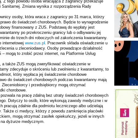
ą. Z tego powodu osoba wracająca z zagranicy przekazuje
 Sanitarnej. Zmiana wynika z rozporządzenia Rady
wnicy osoby, która wraca z zagranicy po 31 marca, którzy
prawo do świadczeń chorobowych. Będzie to wynagrodzenie
obowy finansowany z ZUS. Podstawą do wypłaty jest
arantanny po przekroczeniu granicy lub o odbywaniu jej
rminie do trzech dni roboczych od zakończenia kwarantanny.
e internetowej
www.zus.pl
. Pracownik składa oświadczenie u
zlecenia u zleceniodawcy. Osoby prowadzące działalność
– mogą to zrobić przez internet, na Platformie Usług
a, a także ZUS mogą zweryfikować oświadczenie w
tarny zdecyduje o skróceniu lub zwolnieniu z kwarantanny, to
dmiot, który wypłaca jej świadczenie chorobowe
rawo do świadczeń chorobowych podczas kwarantanny mają
Zleceniobiorcy i przedsiębiorcy mogą otrzymać
adki chorobowe.
a pozwala na pracę zdalną bez utraty świadczeń chorobowych
zego. Dotyczy to osób, które wykonują zawody medyczne i w
pracują zdalnie dla podmiotu leczniczego albo udzielają
. Także ci medycy, którzy z powodu zamknięcia placówki
eckiem, mogą otrzymać zasiłek opiekuńczy, jeżeli w innych
ją na dyżurze medycznym.