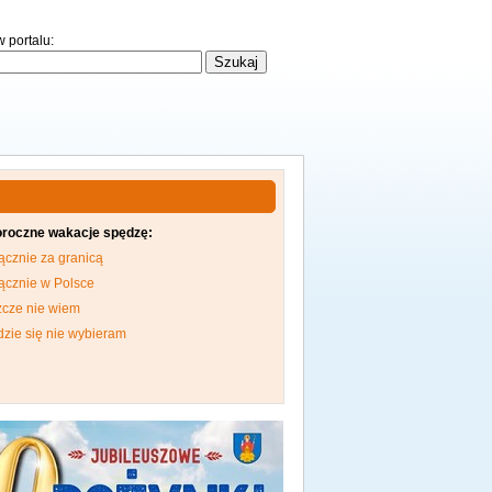
 portalu:
oroczne wakacje spędzę:
ącznie za granicą
ącznie w Polsce
zcze nie wiem
dzie się nie wybieram