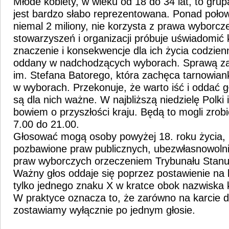
Młode kobiety, w wieku od 18 do 34 lat, to gru
jest bardzo słabo reprezentowana. Ponad połowa
niemal 2 miliony, nie korzysta z prawa wyborcze
stowarzyszeń i organizacji próbuje uświadomić k
znaczenie i konsekwencje dla ich życia codzie
oddany w nadchodzących wyborach. Sprawą za
im. Stefana Batorego, która zachęca tarnowiank
w wyborach. Przekonuje, że warto iść i oddać g
są dla nich ważne. W najbliższą niedzielę Polki
bowiem o przyszłości kraju. Będą to mogli zrob
7.00 do 21.00.
Głosować mogą osoby powyżej 18. roku życia, k
pozbawione praw publicznych, ubezwłasnowoln
praw wyborczych orzeczeniem Trybunału Stanu
Ważny głos oddaje się poprzez postawienie na 
tylko jednego znaku X w kratce obok nazwiska
W praktyce oznacza to, że zarówno na karcie d
zostawiamy wyłącznie po jednym głosie.