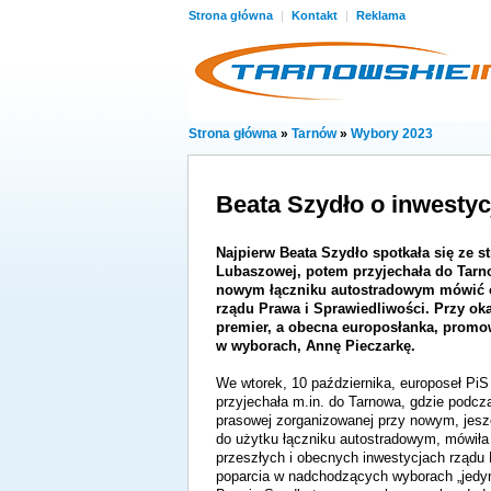
Strona główna
|
Kontakt
|
Reklama
Strona główna
»
Tarnów
»
Wybory 2023
Beata Szydło o inwestyc
Najpierw Beata Szydło spotkała się ze s
Lubaszowej, potem przyjechała do Tarn
nowym łączniku autostradowym mówić o
rządu Prawa i Sprawiedliwości. Przy oka
premier, a obecna europosłanka, promo
w wyborach, Annę Pieczarkę.
We wtorek, 10 października, europoseł Pi
przyjechała m.in. do Tarnowa, gdzie podcza
prasowej zorganizowanej przy nowym, jes
do użytku łączniku autostradowym, mówiła
przeszłych i obecnych inwestycjach rządu P
poparcia w nadchodzących wyborach „jedyn