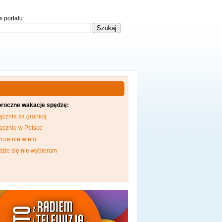
 portalu:
oroczne wakacje spędzę:
ącznie za granicą
ącznie w Polsce
zcze nie wiem
dzie się nie wybieram