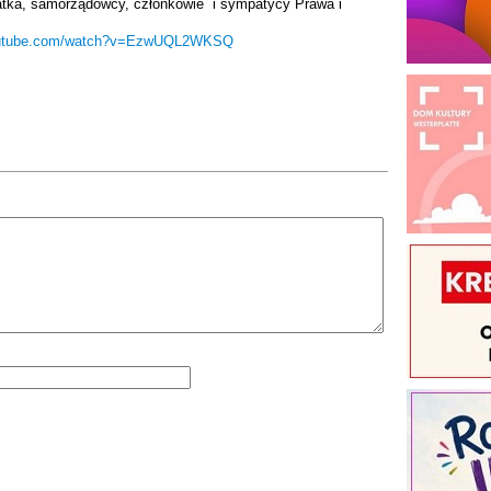
tka, samorządowcy, członkowie i sympatycy Prawa i
youtube.com/watch?v=EzwUQL2WKSQ