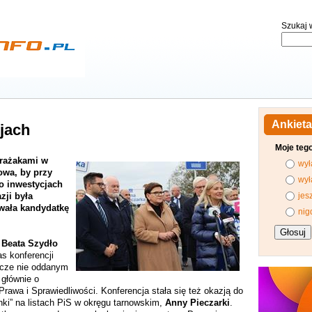
Szukaj w
Ankieta
jach
Moje teg
trażakami w
wył
owa, by przy
wył
 inwestycjach
zji była
jes
wała kandydatkę
nig
S
Beata Szydło
s konferencji
zcze nie oddanym
 głównie o
rawa i Sprawiedliwości. Konferencja stała się też okazją do
ki” na listach PiS w okręgu tarnowskim,
Anny Pieczarki
.