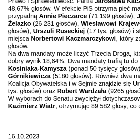
Prawo i Sprawiedliwość. Partia
Jarosława Kac
48,67% głosów. W efekcie PiS otrzyma pięć ma
przypadną
Annie
Pieczarce
(71 199 głosów),
J
Żelazko
(26 231 głosów),
Wiesławowi
Krajew
głosów),
Urszuli Ruseckiej
(17 tys. głosów) i 
miejsca
Norbertowi Kaczmarczykowi
, który 
głosów.
Na dwa mandaty może liczyć Trzecia Droga, kt
dobry wynik 18,64%. Dwa mandaty trafią tu do
Kosiniaka-Kamysza
(ponad 50 tysięcy głosów)
Górnikiewicza
(5180 głosów). Również dwa m
Koalicja Obywatelska i w Sejmie znajdzie się
Ur
tys. głosów) oraz
Robert Wardzała
(9265 głosó
W wyborach do Senatu zwyciężył dotychczasow
Kazimierz Wiatr
, otrzymując 89 582 głosy, co
16.10.2023