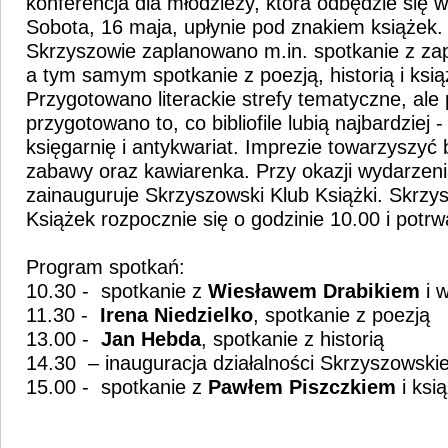
konferencja dla młodzieży, która odbędzie się 
Sobota, 16 maja, upłynie pod znakiem książek.
Skrzyszowie zaplanowano m.in. spotkanie z za
a tym samym spotkanie z poezją, historią i ksi
Przygotowano literackie strefy tematyczne, ale
przygotowano to, co bibliofile lubią najbardziej
księgarnię i antykwariat. Imprezie towarzyszyć 
zabawy oraz kawiarenka. Przy okazji wydarzeni
zainauguruje Skrzyszowski Klub Książki. Skrzy
Książek rozpocznie się o godzinie 10.00 i potr
Program spotkań:
10.30 - spotkanie z
Wiesławem Drabikiem
i w
11.30 -
Irena Niedzielko
, spotkanie z poezją
13.00 -
Jan Hebda
, spotkanie z historią
14.30 – inauguracja działalności Skrzyszowski
15.00 - spotkanie z
Pawłem Piszczkiem
i ksi