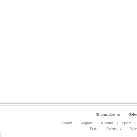
Strona główna
|
Galer
Tarnów
|
Region
|
Kultura
|
Sport
|
Teatr
|
Felietony
|
Wyw