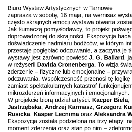
Biuro Wystaw Artystycznych w Tarnowie
zaprasza w sobotę, 16 maja, na wernisaż wyst
często skrajnych emocji wystawa otwarta zostan
Jak tłumaczą pomysłodawcy, to projekt poświę
doprowadzonej do skrajności. Ekspozycja bada
doświadczenie nadmiaru bodźców, w którym in
przestaje pogłębiać odczuwanie, a zaczyna je tł
wystawy jest zarówno powieść
J. G. Ballard
, j
w reżyserii
Davida Cronenberga
. To wizja świ
zderzenie – fizyczne lub emocjonalne – przywr
odczuwania. Współczesność przenosi tę logikę
zamiast spektakularnych katastrof funkcjonujem
mikrozderzeń informacyjnych i emocjonalnych.
W projekcie biorą udział artyści:
Kacper Biela
,
Jastrzębska
,
Andrzej
Karmasz
,
Grzegorz K
Rusicka
,
Kasper Lecnima
oraz
Aleksandra
W
Ekspozycja została podzielona na trzy etapy: na
moment zderzenia oraz stan po nim – zdeform