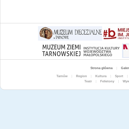
Strona główna
|
Galer
Tarnów
|
Region
|
Kultura
|
Sport
|
Teatr
|
Felietony
|
Wyw