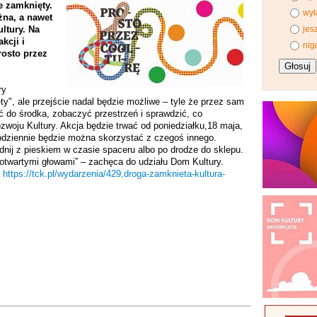
e zamknięty.
wył
żna, a nawet
ltury. Na
jes
kcji i
nig
rosto przez
ry
y", ale przejście nadal będzie możliwe – tyle że przez sam
ć do środka, zobaczyć przestrzeń i sprawdzić, co
woju Kultury. Akcja będzie trwać od poniedziałku,18 maja,
odziennie będzie można skorzystać z czegoś innego.
dnij z pieskiem w czasie spaceru albo po drodze do sklepu.
 otwartymi głowami”
–
zachęca do udziału Dom Kultury.
a
https://tck.pl/wydarzenia/429,droga-zamknieta-kultura-