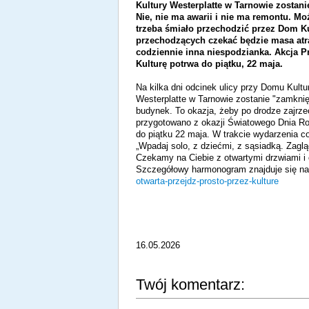
Kultury Westerplatte w Tarnowie zostani
Nie, nie ma awarii i nie ma remontu. Mo
trzeba śmiało przechodzić przez Dom Ku
przechodzących czekać będzie masa atra
codziennie inna niespodzianka. Akcja P
Kulturę potrwa do piątku, 22 maja.
Na kilka dni odcinek ulicy przy Domu Kultu
Westerplatte w Tarnowie zostanie "zamknięt
budynek. To okazja, żeby po drodze zajrze
przygotowano z okazji Światowego Dnia Roz
do piątku 22 maja. W trakcie wydarzenia c
„Wpadaj solo, z dziećmi, z sąsiadką. Zaglą
Czekamy na Ciebie z otwartymi drzwiami i
Szczegółowy harmonogram znajduje się n
otwarta-przejdz-prosto-przez-kulture
16.05.2026
Twój komentarz: