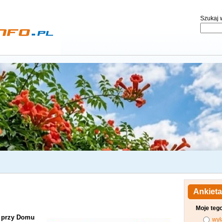
Szukaj w
Ankieta
Moje teg
y przy Domu
wył