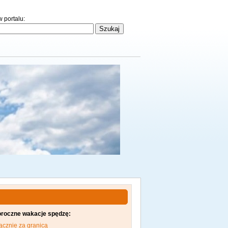
 portalu:
oroczne wakacje spędzę:
ącznie za granicą