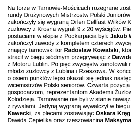
Na torze w Tarnowie-Mościcach rozegrane zosta
rundy Drużynowych Mistrzostw Polski Juniorów
zakończyły się wygraną Orlen Cellfast Wilków 
żużlowcy z Krosna wygrali 9 z 20 wyścigów. P
postaciami w ekipie z Podkarpacia byli:
Jakub 
zakończył zawody z kompletem czterech zwyci
znający tarnowski tor
Radosław Kowalski
, kt
stracił w biegu siódmym przegrywając z
Dawid
z Motoru Lublin. Po pięć zwycięstw zanotowali 
młodzi żużlowcy z Lublina i Rzeszowa. W końcow
o osiem punktów lepsi okazali się jednak nastę
wicemistrzów Polski seniorów. Czwarta pozycja
gospodarzom, reprezentantom Akademii Żużlo
Kołodzieja. Tarnowianie nie byli w stanie nawią
z rywalami. Jedyną wygraną wywalczył w bie
Kawecki
, za plecami zostawiając
Oskara Kręg
Dawida Cepielika oraz rzeszowianina
Maksyma
.