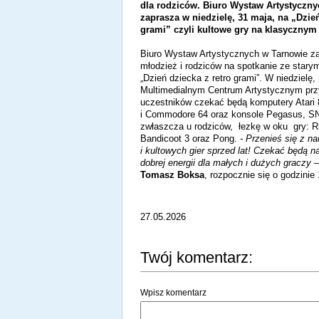
dla rodziców. Biuro Wystaw Artystyczn
zaprasza w niedzielę, 31 maja, na „Dzień
grami” czyli kultowe gry na klasycznym 
Biuro Wystaw Artystycznych w Tarnowie za
młodzież i rodziców na spotkanie ze starym
„Dzień dziecka z retro grami”. W niedzielę,
Multimedialnym Centrum Artystycznym prz
uczestników czekać będą komputery Atari
i Commodore 64 oraz konsole Pegasus, SNE
zwłaszcza u rodziców, łezkę w oku gry: Ri
Bandicoot 3 oraz Pong.
- Przenieś się z na
i kultowych gier sprzed lat! Czekać będą 
dobrej energii dla małych i dużych graczy
–
Tomasz Boksa
, rozpocznie się o godzinie
27.05.2026
Twój komentarz:
Wpisz komentarz