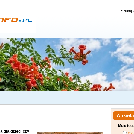
Szukaj w
Ankieta
Moje teg
a dla dzieci czy
wył