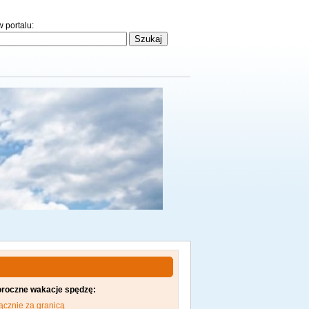
 portalu:
oroczne wakacje spędzę:
ącznie za granicą