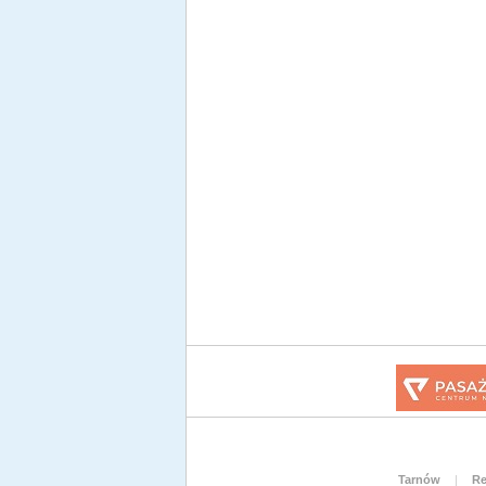
Tarnów
|
Re