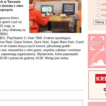
ych w Tarnowie
wył
 dziecka z retro
sprzęcie.
jes
nig
prasza dzieci,
i grami czyli na
 31 maja, w
y ulicy Wałowej na
 800XL
S, PlayStation 2 i Atari 7800. A także wywołujące,
ver Raid, Giana Sisters, Duck Hunt, Super Mario Kart, Crash
mi do świata klasycznych konsol, pikselowej grafiki
na was stanowiska z retro grami, wspólna zabawa i mnóstwo
 zapewniają organizatorzy. Wydarzenie, które poprowadzi
 10.00 i potrwa do godziny 14.00. Wstęp jest wolny.