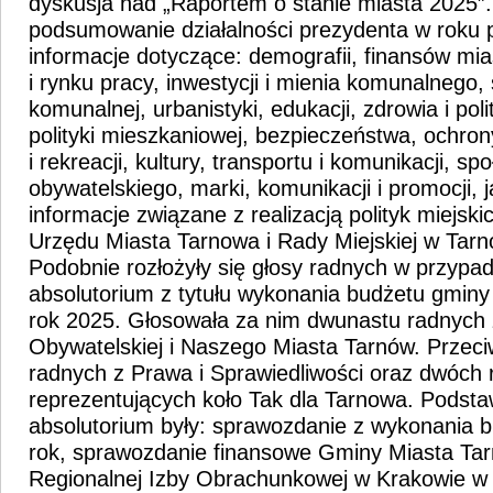
dyskusja nad „Raportem o stanie miasta 2025”
podsumowanie działalności prezydenta w roku 
informacje dotyczące: demografii, finansów mia
i rynku pracy, inwestycji i mienia komunalnego,
komunalnej, urbanistyki, edukacji, zdrowia i poli
polityki mieszkaniowej, bezpieczeństwa, ochron
i rekreacji, kultury, transportu i komunikacji, s
obywatelskiego, marki, komunikacji i promocji, 
informacje związane z realizacją polityk miejskic
Urzędu Miasta Tarnowa i Rady Miejskiej w Tarn
Podobnie rozłożyły się głosy radnych w przypa
absolutorium z tytułu wykonania budżetu gmin
rok 2025. Głosowała za nim dwunastu radnych z
Obywatelskiej i Naszego Miasta Tarnów. Przeci
radnych z Prawa i Sprawiedliwości oraz dwóch
reprezentujących koło Tak dla Tarnowa. Podsta
absolutorium były: sprawozdanie z wykonania b
rok, sprawozdanie finansowe Gminy Miasta Tar
Regionalnej Izby Obrachunkowej w Krakowie w