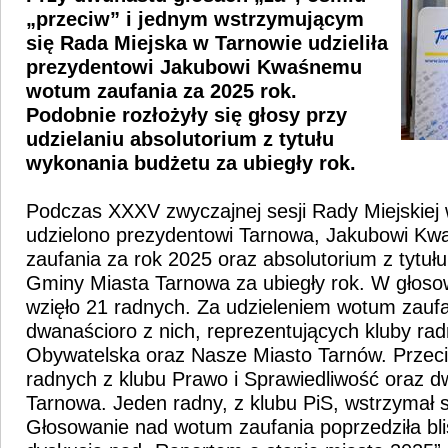
„przeciw” i jednym wstrzymującym
się Rada Miejska w Tarnowie udzieliła
prezydentowi Jakubowi Kwaśnemu
wotum zaufania za 2025 rok.
Podobnie rozłożyły się głosy przy
udzielaniu absolutorium z tytułu
wykonania budżetu za ubiegły rok.
Podczas XXXV zwyczajnej sesji Rady Miejskiej 
udzielono prezydentowi Tarnowa, Jakubowi K
zaufania za rok 2025 oraz absolutorium z tytu
Gminy Miasta Tarnowa za ubiegły rok. W głoso
wzięło 21 radnych. Za udzieleniem wotum zauf
dwanaścioro z nich, reprezentujących kluby rad
Obywatelska oraz Nasze Miasto Tarnów. Przeci
radnych z klubu Prawo i Sprawiedliwość oraz d
Tarnowa. Jeden radny, z klubu PiS, wstrzymał s
Głosowanie nad wotum zaufania poprzedziła bl