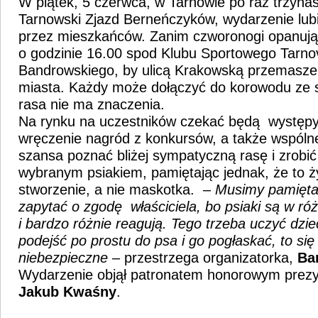
W piątek, 5 czerwca, w Tarnowie po raz trzynas
Tarnowski Zjazd Berneńczyków, wydarzenie lub
przez mieszkańców. Zanim czworonogi opanują
o godzinie 16.00 spod Klubu Sportowego Tarnov
Bandrowskiego, by ulicą Krakowską przemasz
miasta. Każdy może dołączyć do korowodu ze 
rasa nie ma znaczenia.
Na rynku na uczestników czekać będą występy
wręczenie nagród z konkursów, a także wspólne
szansa poznać bliżej sympatyczną rasę i zrobić
wybranym psiakiem, pamiętając jednak, że to ż
stworzenie, a nie maskotka. –
Musimy pamięta
zapytać o zgodę właściciela, bo psiaki są w ró
i bardzo różnie reagują. Tego trzeba uczyć dzie
podejść po prostu do psa i go pogłaskać, to si
niebezpieczne
– przestrzega organizatorka,
Ba
Wydarzenie objął patronatem honorowym prez
Jakub Kwaśny
.