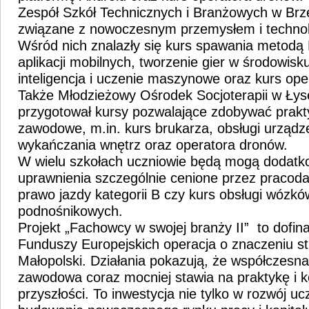
Zespół Szkół Technicznych i Branżowych w Brz
związane z nowoczesnym przemysłem i technolo
Wśród nich znalazły się kurs spawania metodą
aplikacji mobilnych, tworzenie gier w środowis
inteligencja i uczenie maszynowe oraz kurs ope
Także Młodzieżowy Ośrodek Socjoterapii w Łys
przygotował kursy pozwalające zdobywać prakty
zawodowe, m.in. kurs brukarza, obsługi urządz
wykańczania wnętrz oraz operatora dronów.
W wielu szkołach uczniowie będą mogą dodat
uprawnienia szczególnie cenione przez pracoda
prawo jazdy kategorii B czy kurs obsługi wózk
podnośnikowych.
Projekt „Fachowcy w swojej branży II” to dofi
Funduszy Europejskich operacja o znaczeniu st
Małopolski. Działania pokazują, że współczesn
zawodowa coraz mocniej stawia na praktykę i 
przyszłości. To inwestycja nie tylko w rozwój uc