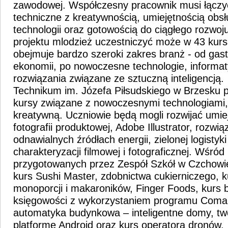
zawodowej. Współczesny pracownik musi łączy
techniczne z kreatywnością, umiejętnością obs
technologii oraz gotowością do ciągłego rozwo
projektu mlodzież uczestniczyć może w 43 kurs
obejmuje bardzo szeroki zakres branż - od gastro
ekonomii, po nowoczesne technologie, informat
rozwiązania związane ze sztuczną inteligencją.
Technikum im. Józefa Piłsudskiego w Brzesku p
kursy związane z nowoczesnymi technologiami, 
kreatywną. Uczniowie będą mogli rozwijać umie
fotografii produktowej, Adobe Illustrator, rozwi
odnawialnych źródłach energii, zielonej logistyk
charakteryzacji filmowej i fotograficznej. Wśród
przygotowanych przez Zespół Szkół w Czchowie 
kurs Sushi Master, zdobnictwa cukierniczego, k
monoporcji i makaroników, Finger Foods, kurs
księgowości z wykorzystaniem programu Coma
automatyka budynkowa – inteligentne domy, two
platformę Android oraz kurs operatora dronów.