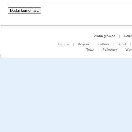
Strona główna
|
Galer
Tarnów
|
Region
|
Kultura
|
Sport
|
Teatr
|
Felietony
|
Wyw