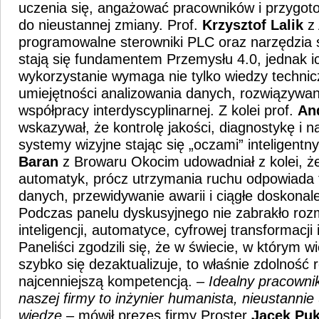
uczenia się, angażować pracowników i przygot
do nieustannej zmiany. Prof.
Krzysztof Lalik
z 
programowalne sterowniki PLC oraz narzędzia sz
stają się fundamentem Przemysłu 4.0, jednak i
wykorzystanie wymaga nie tylko wiedzy technicz
umiejętności analizowania danych, rozwiązywan
współpracy interdyscyplinarnej. Z kolei prof.
An
wskazywał, że kontrolę jakości, diagnostykę i 
systemy wizyjne stając się „oczami” inteligentn
Baran
z Browaru Okocim udowadniał z kolei, ż
automatyk, prócz utrzymania ruchu odpowiada t
danych, przewidywanie awarii i ciągłe doskonal
Podczas panelu dyskusyjnego nie zabrakło roz
inteligencji, automatyce, cyfrowej transformacj
Paneliści zgodzili się, że w świecie, w którym 
szybko się dezaktualizuje, to właśnie zdolność r
najcenniejszą kompetencją. –
Idealny pracownik
naszej firmy to inżynier humanista, nieustannie
wiedzę
– mówił prezes firmy Proster
Jacek
Puk