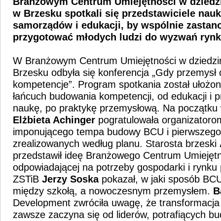
Branżowym Centrum Umiejętności w dziedzi
w Brzesku spotkali się przedstawiciele nauk
samorządów i edukacji, by wspólnie zastano
przygotować młodych ludzi do wyzwań rynk
W Branżowym Centrum Umiejętności w dziedzin
Brzesku odbyła się konferencja „Gdy przemysł
kompetencje”. Program spotkania został ułożon
łańcuch budowania kompetencji, od edukacji i 
naukę, po praktykę przemysłową. Na początku
Elżbieta Achinger
pogratulowała organizator
imponującego tempa budowy BCU i pierwszego 
zrealizowanych według planu. Starosta brzeski
przedstawił ideę Branżowego Centrum Umiejętno
odpowiadającej na potrzeby gospodarki i rynku 
ZSTiB
Jerzy Soska
pokazał, w jaki sposób BCU
między szkołą, a nowoczesnym przemysłem.
B
Development zwróciła uwagę, że transformacja
zawsze zaczyna się od liderów, potrafiących b