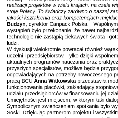
realizacji projektów w wielu krajach, na czele 
stoją Polacy. To świadczy zarówno o naszej zara
jakości kształcenia oraz kompetencjach miękki
Budzyn
, dyrektor Canpack Polska. Wspólny
wystąpień było przekonanie, że nawet najbard
technologie nie zastąpią ciekawych świata i go
ludzi.
W dyskusji wielokrotnie powracał również wątek
uczelni i przedsiębiorstw. Tylko dzięki wspólne
aktualnych programów nauczania oraz praktyc
przyszłych specjalistów, możliwe będzie przygo
odpowiadających na potrzeby nowoczesnego pr
pracą BCU
Anna
Witkowska
przedstawiła mod
funkcjonowania placówki, zakładający stopniow
udziału przedsiębiorców w finansowaniu jej dzia
Umiejętności jest miejscem, w którym taki dial
Symbolicznym zwieńczeniem spotkania było wys
Soski. Dziękując partnerom projektu i wszystk