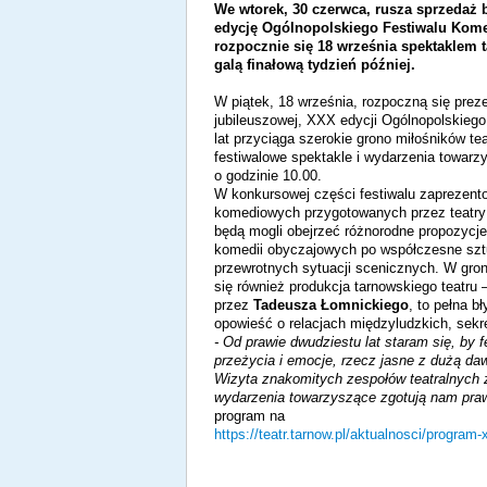
We wtorek, 30 czerwca, rusza sprzedaż 
edycję Ogólnopolskiego Festiwalu Komed
rozpocznie się 18 września spektaklem 
galą finałową tydzień później.
W piątek, 18 września, rozpoczną się prez
jubileuszowej, XXX edycji Ogólnopolskiego 
lat przyciąga szerokie grono miłośników tea
festiwalowe spektakle i wydarzenia towarz
o godzinie 10.00.
W konkursowej części festiwalu zaprezent
komediowych przygotowanych przez teatry 
będą mogli obejrzeć różnorodne propozycje
komedii obyczajowych po współczesne sztuk
przewrotnych sytuacji scenicznych. W gro
się również produkcja tarnowskiego teatru
przez
Tadeusza Łomnickiego
, to pełna b
opowieść o relacjach międzyludzkich, sekr
- Od prawie dwudziestu lat staram się, by
przeżycia i emocje, rzecz jasne z dużą da
Wizyta znakomitych zespołów teatralnych
wydarzenia towarzyszące zgotują nam pr
program na
https://teatr.tarnow.pl/aktualnosci/program