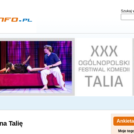
Szukaj w
Ankieta
na Talię
Moje teg