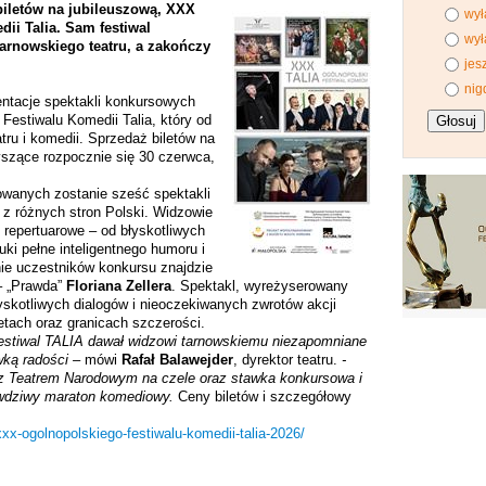
biletów na jubileuszową, XXX
wył
ii Talia. Sam festiwal
wył
tarnowskiego teatru, a zakończy
jes
nig
entacje spektakli konkursowych
Festiwalu Komedii Talia, który od
tru i komedii. Sprzedaż biletów na
yszące rozpocznie się 30 czerwca,
owanych zostanie sześć spektakli
z różnych stron Polski. Widzowie
 repertuarowe – od błyskotliwych
i pełne inteligentnego humoru i
nie uczestników konkursu znajdzie
 – „Prawda”
Floriana
Zellera
. Spektakl, wyreżyserowany
łyskotliwych dialogów i nieoczekiwanych zwrotów akcji
etach oraz granicach szczerości.
 festiwal TALIA dawał widzowi tarnowskiemu niezapomniane
wką radości –
mówi
Rafał Balawejder
, dyrektor teatru.
-
 z Teatrem Narodowym na czele oraz stawka konkursowa i
awdziwy maraton komediowy.
Ceny biletów i szczegółowy
-xxx-ogolnopolskiego-festiwalu-komedii-talia-2026/