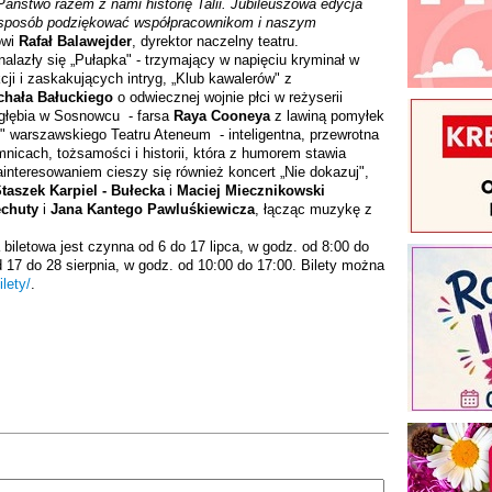
 Państwo razem z nami historię Talii. Jubileuszowa edycja
y sposób podziękować współpracownikom i naszym
ówi
Rafał Balawejder
, dyrektor naczelny teatru.
alazły się „Pułapka" - trzymający w napięciu kryminał w
cji i zaskakujących intryg, „Klub kawalerów" z
chała Bałuckiego
o odwiecznej wojnie płci w reżyserii
agłębia w Sosnowcu - farsa
Raya Cooneya
z lawiną pomyłek
" warszawskiego Teatru Ateneum - inteligentna, przewrotna
nicach, tożsamości i historii, która z humorem stawia
nteresowaniem cieszy się również koncert „Nie dokazuj",
taszek Karpiel - Bułecka
i
Maciej Miecznikowski
echuty
i
Jana Kantego Pawluśkiewicza
, łącząc muzykę z
biletowa jest czynna od 6 do 17 lipca, w godz. od 8:00 do
 17 do 28 sierpnia, w godz. od 10:00 do 17:00. Bilety można
ilety/
.