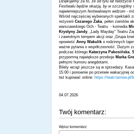
Dziękujemy za to, że od tylu lat tworzycie
Festiwalu będzie okazją, by w szczególn
najwierniejszym festiwalowym widzom
- m
Wśród najczęściej wybieranych spektakli zn
reżyserii
Cezarego Żaka
, pełen zwrotów ak
warszawskiego Och - Teatru - komedia
Mi
Krystyny Jandy
, „Lady Mayday" Teatru Z
i zawrotnym tempem akcji oraz „Grupa krwi
opowieść
Anny Wakulik
o rodzinnych tajem
ważne pytania o współczesność. Dużym zai
podczas którego
Katarzyna Pakosińska
,
S
przypomną największe przeboje
Marka Gr
pełnymi humoru anegdotami.
Bilety wciąż jeszcze są w sprzedaży. Kasa 
15:00 i ponownie po przerwie wakacyjnej od
też kupować online:
https://teatr.tarnow.pl/b
04.07.2026
Twój komentarz:
Wpisz komentarz