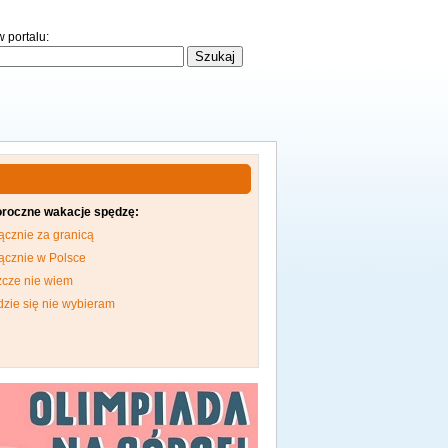
 portalu:
oroczne wakacje spędzę:
ącznie za granicą
ącznie w Polsce
zcze nie wiem
dzie się nie wybieram