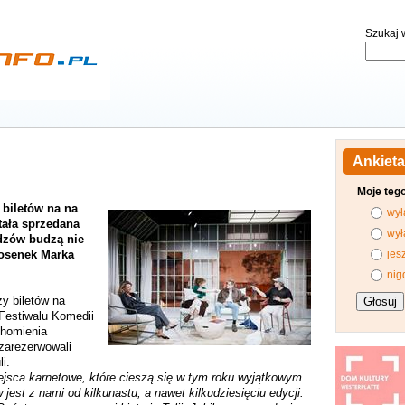
Szukaj w
Ankieta
Moje teg
 biletów na na
wył
tała sprzedana
wył
dzów budzą nie
piosenek Marka
jes
nig
y biletów na
Festiwalu Komedii
chomienia
 zarezerwowali
i.
ejsca karnetowe, które cieszą się w tym roku wyjątkowym
est z nami od kilkunastu, a nawet kilkudziesięciu edycji.