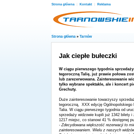
Strona główna
|
Kontakt
|
Reklama
Strona główna
»
Tarnów
Jak ciepłe bułeczki
W ciągu pierwszego tygodnia sprzedaży
tegoroczną Talię, już prawie połowa zos
lub zarezerwowana. Zainteresowanie wi
tylko wybrane spektakle, ale i koncert 
Grechuty.
Duże zainteresowanie towarzyszy sprzedaż
tegoroczną, XXX edycję Ogólnopolskiego 
Talia. W ciągu pierwszego tygodnia od uru
sprzedaży widzowie kupili już 1342 bilety i
1217 miejsc, co stanowi 41 % dostępnej pul
- Zdecydowana większość rezerwacji to mi
zainteresowaniem. Wielu z naszych widzów j