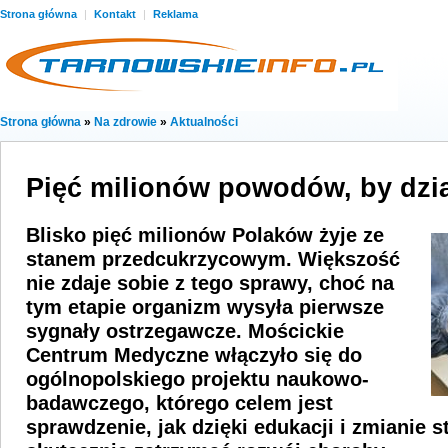
Strona główna
|
Kontakt
|
Reklama
Strona główna
»
Na zdrowie
»
Aktualności
Pięć milionów powodów, by dzia
Blisko pięć milionów Polaków żyje ze
stanem przedcukrzycowym. Większość
nie zdaje sobie z tego sprawy, choć na
tym etapie organizm wysyła pierwsze
sygnały ostrzegawcze. Mościckie
Centrum Medyczne włączyło się do
ogólnopolskiego projektu naukowo-
badawczego, którego celem jest
sprawdzenie, jak dzięki edukacji i zmianie 