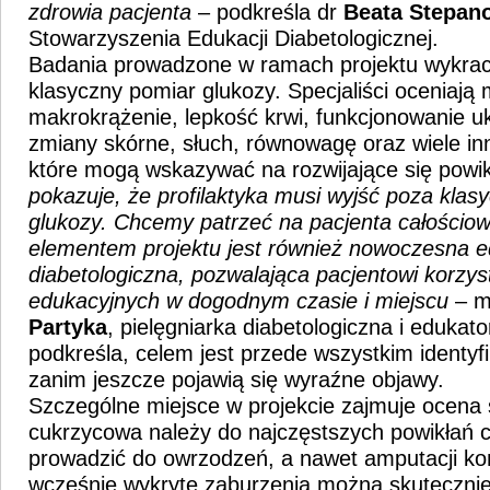
zdrowia pacjenta
– podkreśla dr
Beata Stepan
Stowarzyszenia Edukacji Diabetologicznej.
Badania prowadzone w ramach projektu wykrac
klasyczny pomiar glukozy. Specjaliści oceniają m
makrokrążenie, lepkość krwi, funkcjonowanie 
zmiany skórne, słuch, równowagę oraz wiele i
które mogą wskazywać na rozwijające się powik
pokazuje, że profilaktyka musi wyjść poza klas
glukozy. Chcemy patrzeć na pacjenta całościo
elementem projektu jest również nowoczesna e
diabetologiczna, pozwalająca pacjentowi korzys
edukacyjnych w dogodnym czasie i miejscu
– m
Partyka
, pielęgniarka diabetologiczna i eduka
podkreśla, celem jest przede wszystkim identy
zanim jeszcze pojawią się wyraźne objawy.
Szczególne miejsce w projekcie zajmuje ocena 
cukrzycowa należy do najczęstszych powikłań 
prowadzić do owrzodzeń, a nawet amputacji k
wcześnie wykryte zaburzenia można skutecznie 