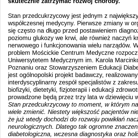
skutecznie zatrzymać rozwój choroby.
Stan przedcukrzycowy jest jednym z najwięks
współczesnej medycyny. Pierwsze zmiany w org
się często na długo przed postawieniem diagnoz
poziomu glukozy we krwi, ale również naczyń k
nerwowego i funkcjonowania wielu narządów. W
problem Mościckie Centrum Medyczne rozpoczę
Uniwersytetem Medycznym im. Karola Marcink
Poznaniu oraz Stowarzyszeniem Edukacji Diabe
jest ogólnopolski projekt badawczy, realizowan
interdyscyplinarny zespół specjalistów z zakresu
biofizyki, dietetyki, fizjoterapii i edukacji zdrow
prowadzone będą przez trzy lata w dziewięciu
Stan przedcukrzycowy to moment, w którym n
wiele zmienić. Niestety większość pacjentów n
że już wtedy dochodzi do rozwoju powikłań nac
neurologicznych. Dlatego tak ogromne znaczen
diabetologiczna, wczesna diagnostyka oraz holi