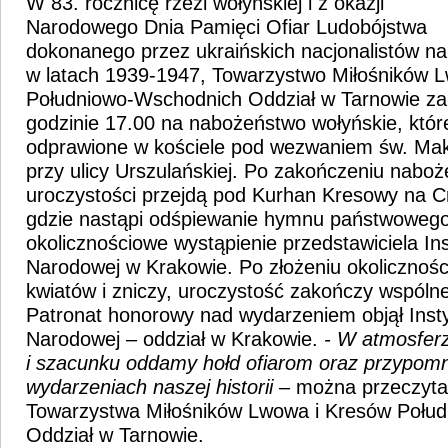
W 83. rocznicę rzezi wołyńskiej i z okazji
Narodowego Dnia Pamięci Ofiar Ludobójstwa
dokonanego przez ukraińskich nacjonalistów na
w latach 1939-1947, Towarzystwo Miłośników 
Południowo-Wschodnich Oddział w Tarnowie zap
godzinie 17.00 na nabożeństwo wołyńskie, któr
odprawione w kościele pod wezwaniem św. Mak
przy ulicy Urszulańskiej. Po zakończeniu naboż
uroczystości przejdą pod Kurhan Kresowy na 
gdzie nastąpi odśpiewanie hymnu państwowego
okolicznościowe wystąpienie przedstawiciela In
Narodowej w Krakowie. Po złożeniu okolicznoś
kwiatów i zniczy, uroczystość zakończy wspóln
Patronat honorowy nad wydarzeniem objął Insty
Narodowej – oddział w Krakowie.
- W atmosfer
i szacunku oddamy hołd ofiarom oraz przypomn
wydarzeniach naszej historii
– można przeczyta
Towarzystwa Miłośników Lwowa i Kresów Połu
Oddział w Tarnowie.