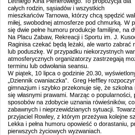
Letniego Kina Plenerowego. To propozycja dla
całych rodzin, sąsiadów i wszystkich
mieszkańców Tarnowa, którzy chcą spędzić wa
miłej, swobodnej atmosferze pod chmurką. W p
się dwie pełne humoru produkcje familijne, na d
Na Placu Zabaw, Rekreacji i Sportu im. J. Kusoc
Raginisa czekać będą leżaki, ale warto zabrać 
lub poduszkę. W przypadku niekorzystnych wa
atmosferycznych organizatorzy zastrzegają mo
terminu lub odwołania seansu.
W piątek, 10 lipca o godzinie 20.30, wyświetlony
„Dziennik cwaniaczka”. Greg Heffley rozpoczy
gimnazjum i szybko przekonuje się, że szkolna 
się własnymi prawami. Marząc o popularności, 
sposobów na zdobycie uznania rówieśników, co
zabawnych i nieprzewidzianych sytuacji. Towar
przyjaciel Rowley, z którym przeżywa kolejne s
Lekka i pełna humoru opowieść o dorastaniu, pr
pierwszych życiowych wyzwaniach.