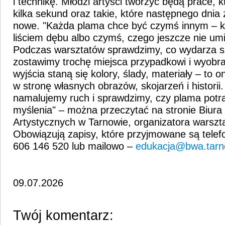
i technikę. Młodzi artyści tworzyć będą prace, k
kilka sekund oraz takie, które następnego dnia
nowe. "Każda plama chce być czymś innym – k
liściem dębu albo czymś, czego jeszcze nie u
Podczas warsztatów sprawdzimy, co wydarza si
zostawimy trochę miejsca przypadkowi i wyobr
wyjścia staną się kolory, ślady, materiały – to
w stronę własnych obrazów, skojarzeń i histori
namalujemy ruch i sprawdzimy, czy plama potra
myślenia" – można przeczytać na stronie Biur
Artystycznych w Tarnowie, organizatora warszt
Obowiązują zapisy, które przyjmowane są telefo
606 146 520 lub mailowo –
edukacja@bwa.tarn
09.07.2026
Twój komentarz: