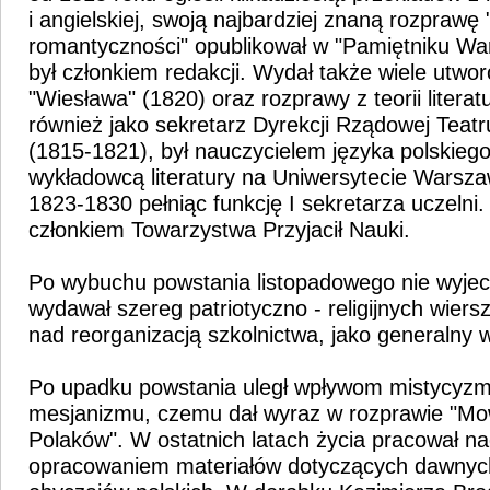
i angielskiej, swoją najbardziej znaną rozprawę 
romantyczności" opublikował w "Pamiętniku Wa
był członkiem redakcji. Wydał także wiele utwo
"Wiesława" (1820) oraz rozprawy z teorii literat
również jako sekretarz Dyrekcji Rządowej Tea
(1815-1821), był nauczycielem języka polskieg
wykładowcą literatury na Uniwersytecie Warsza
1823-1830 pełniąc funkcję I sekretarza uczelni
członkiem Towarzystwa Przyjacił Nauki.
Po wybuchu powstania listopadowego nie wyje
wydawał szereg patriotyczno - religijnych wiers
nad reorganizacją szkolnictwa, jako generalny w
Po upadku powstania uległ wpływom mistycyzmu 
mesjanizmu, czemu dał wyraz w rozprawie "Mo
Polaków". W ostatnich latach życia pracował n
opracowaniem materiałów dotyczących dawnych 