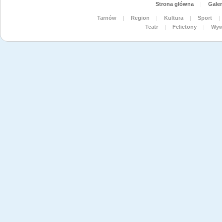
Strona główna
|
Galer
Tarnów
|
Region
|
Kultura
|
Sport
|
Teatr
|
Felietony
|
Wyw