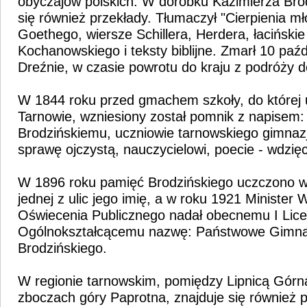
obyczajów polskich. W dorobku Kazimierza Bro
się również przekłady. Tłumaczył "Cierpienia m
Goethego, wiersze Schillera, Herdera, łacińskie
Kochanowskiego i teksty biblijne. Zmarł 10 paź
Dreźnie, w czasie powrotu do kraju z podróży d
W 1844 roku przed gmachem szkoły, do której 
Tarnowie, wzniesiony został pomnik z napisem:
Brodzińskiemu, uczniowie tarnowskiego gimnazj
sprawę ojczystą, nauczycielowi, poecie - wdzię
W 1896 roku pamięć Brodzińskiego uczczono w
jednej z ulic jego imię, a w roku 1921 Minister 
Oświecenia Publicznego nadał obecnemu I Lic
Ogólnokształcącemu nazwę: Państwowe Gimna
Brodzińskiego.
W regionie tarnowskim, pomiędzy Lipnicą Górn
zboczach góry Paprotna, znajduje się również 