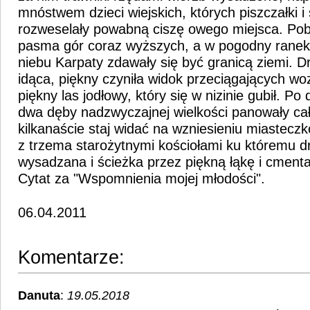
mnóstwem dzieci wiejskich, których piszczałki i
rozweselały powabną ciszę owego miejsca. Pobo
pasma gór coraz wyższych, a w pogodny ranek
niebu Karpaty zdawały się być granicą ziemi. D
idąca, piękny czyniła widok przeciągających wo
piękny las jodłowy, który się w nizinie gubił. Po
dwa dęby nadzwyczajnej wielkości panowały cał
kilkanaście staj widać na wzniesieniu miastecz
z trzema starożytnymi kościołami ku któremu d
wysadzana i ścieżka przez piękną łąkę i cmenta
Cytat za "Wspomnienia mojej młodości".
06.04.2011
Komentarze:
Danuta
:
19.05.2018