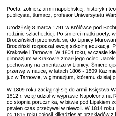
Poeta, żołnierz armii napoleńskiej, historyk i teor
publicysta, tłumacz, profesor Uniwersytetu Wa
Urodził się 8 marca 1791 w Królówce pod Boch
rodzinie szlacheckiej. Po śmierci matki poety, 
Brodzińskich przeniosła się do Lipnicy Murowa
Brodziński rozpoczął swoją szkolną edukację. Pó
Krakowie i Tarnowie. W 1804 roku, w czasie ki
gimnazjum w Krakowie zmarł jego ociec, Jacek 
pochowany na cmentarzu w Lipnicy. Śmierć oj
przerwę w nauce, w latach 1806 - 1809 Kazimie
już w Tarnowie, w gimnazjum, któremu dzisiaj p
W 1809 roku zaciągnął się do armii Księstwa 
1812 r. wziął udział w wyprawie Napoleona na 
do stopnia porucznika, w bitwie pod Lipskiem zo
pewien czas przebywał w niewoli. W 1814 roku 
od 1815 roku ogłosił kilkadziesiąt przekładów z l