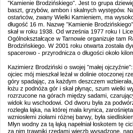
"Kamienie Brodzińskiego". Jest to grupa dziewię
baszt, grzybów, ambon i skalnych występów. N
ostańców, zwany Wielki Kamieniem, ma wysoko
długość 16 m. Nazwę "Kamienie Brodzińskiego"
skał w roku 1938. Od września 1977 roku I Lic
Ogólnokształcące w Tarnowie organizuje tam Ra
Brodzińskiego. W 2001 roku otwarta została dy
spacerowo - przyrodnicza o długości około kilo
Kazimierz Brodziński o swojej "małej ojczyźnie"
ojciec mój mieszkał leżał w dolinie otoczonej rz
góry spadając, za każdym deszczem wzbierała,
łożu z podnóża gór i skał płynąc, szum wielki 
rozrzucone na górach między sadami, czarując
widok ku wschodowi. Od dworu była za podwó
rozległa łąka, na której mała krynica, zarośnięt
wzniosłemi ziołami różnej barwy, była siedliski
Młyn wodny za tą łąką napełniał łoskotem tę cic
za nim trawniki rzędami wierzb wysadzone, nape