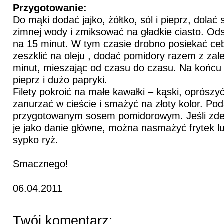
Przygotowanie:
Do mąki dodać jajko, żółtko, sól i pieprz, dolać
zimnej wody i zmiksować na gładkie ciasto. Ods
na 15 minut. W tym czasie drobno posiekać ceb
zeszklić na oleju , dodać pomidory razem z zal
minut, mieszając od czasu do czasu. Na końcu 
pieprz i dużo papryki.
Filety pokroić na małe kawałki – kąski, oprószyć
zanurzać w cieście i smażyć na złoty kolor. Po
przygotowanym sosem pomidorowym. Jeśli zde
je jako danie główne, można nasmażyć frytek 
sypko ryż.
Smacznego!
06.04.2011
Twój komentarz: