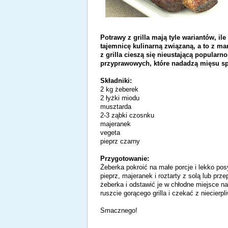
Potrawy z grilla mają tyle wariantów, i
tajemnicę kulinarną związaną, a to z m
z grilla cieszą się nieustającą popularn
przyprawowych, które nadadzą mięsu spe
Składniki:
2 kg żeberek
2 łyżki miodu
musztarda
2-3 ząbki czosnku
majeranek
vegeta
pieprz czarny
Przygotowanie:
Żeberka pokroić na małe porcje i lekko p
pieprz, majeranek i roztarty z solą lub 
żeberka i odstawić je w chłodne miejsce na
ruszcie gorącego grilla i czekać z niecierpl
Smacznego!