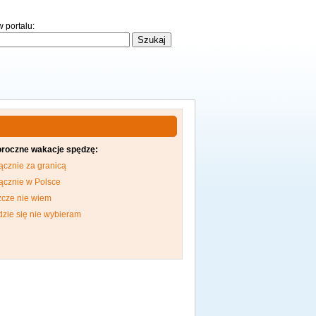
 portalu:
oroczne wakacje spędzę:
ącznie za granicą
ącznie w Polsce
zcze nie wiem
dzie się nie wybieram