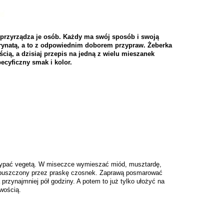
le przyrządza je osób. Każdy ma swój sposób i swoją
arynatą, a to z odpowiednim doborem przypraw. Żeberka
ością, a dzisiaj przepis na jedną z wielu mieszanek
cyficzny smak i kolor.
osypać vegetą. W miseczce wymieszać miód, musztardę,
przepuszczony przez praskę czosnek. Zaprawą posmarować
 przynajmniej pół godziny. A potem to już tylko ułożyć na
iwością.