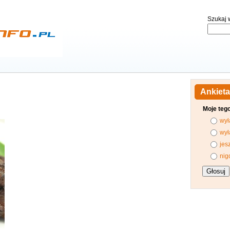
Szukaj w
Ankieta
Moje teg
wył
wył
jes
nig