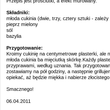
Przepis jest prościutki, a efekt murowany.
Składniki:
młoda cukinia (dwie, trzy, cztery sztuki - zależy
pieprz mielony
sól
bazylia
Przygotowanie:
Kroimy cukinię na centymetrowe plasterki, ale 
młoda cukinia ba mięciutką skórkę.Każdy plas
przyprawami, według uznania. Tak przygotowan
zostawiamy na pół godziny, a następnie grilluje
opiekać, aż będzie miękka i nabierze złocistego
Smacznego!
06.04.2011