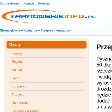
Strona główna
|
Kontakt
|
Reklama
Strona główna
»
Kulinarne
»
Przepisy internautów
Działy
Prze
Tarnów
Pyszna
Region
50 dkg
Kultura
łyżecz
i wodą
Sport
wyrosł
Turystyka
drożdż
będzie
Tradycja
dodać ł
Na zdrowie
a na wi
Ekologie i przemysł