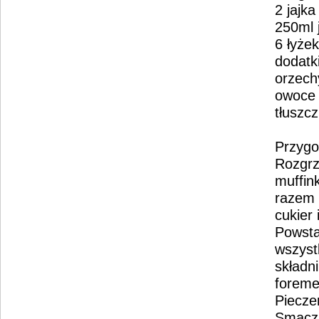
2 jajka
250ml 
6 łyżek
dodatk
orzech
owoce 
tłuszc
Przygo
Rozgrz
muffin
razem 
cukier 
Powsta
wszyst
składni
foreme
Piecze
Smacz