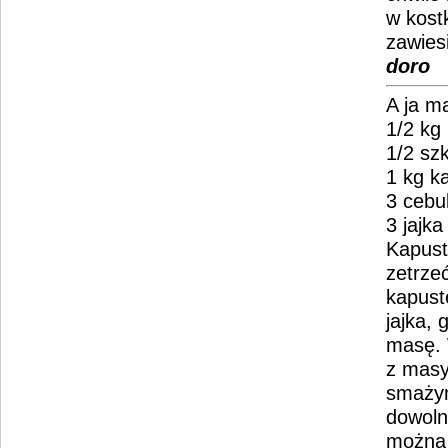
w kost
zawies
doro
A ja m
1/2 kg
1/2 sz
1 kg ka
3 cebu
3 jajka
Kapust
zetrze
kapust
jajka,
masę. 
z masy
smażym
dowoln
można 