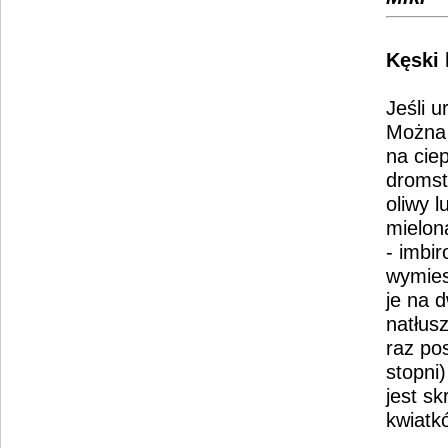
Kęski 
Jeśli 
Można 
na ciep
dromst
oliwy 
mielon
- imbi
wymies
je na 
natłusz
raz po
stopni)
jest sk
kwiatkó