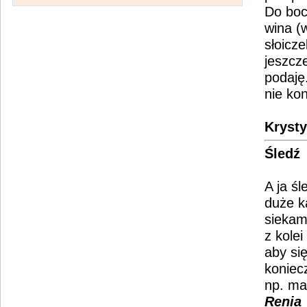
Do boc
wina (
słoicz
jeszcz
podaję
nie ko
Kryst
Śledź
A ja śl
duże ka
siekam
z kole
aby si
koniec
np. ma
Renia