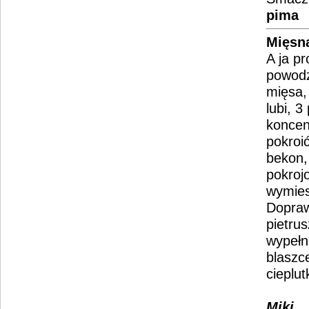
pima
Mięsna
A ja p
powodz
mięsa, 
lubi, 3
koncen
pokroi
bekon,
pokroj
wymies
Dopraw
pietru
wypełn
blaszc
cieplut
Miki