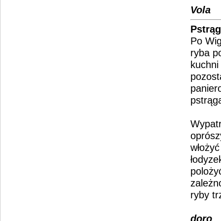
Vola
Pstrąg
Po Wig
ryba p
kuchni 
pozost
panier
pstrąg
Wypatr
oprósz
włożyć 
łodyze
poloży
zależno
ryby t
doro