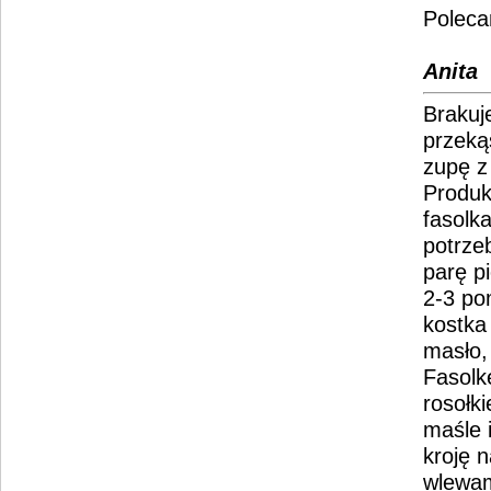
Polec
Anita
Brakuje
przekąs
zupę z
Produk
fasolk
potrze
parę p
2-3 po
kostka
masło,
Fasolk
rosołk
maśle 
kroję 
wlewam