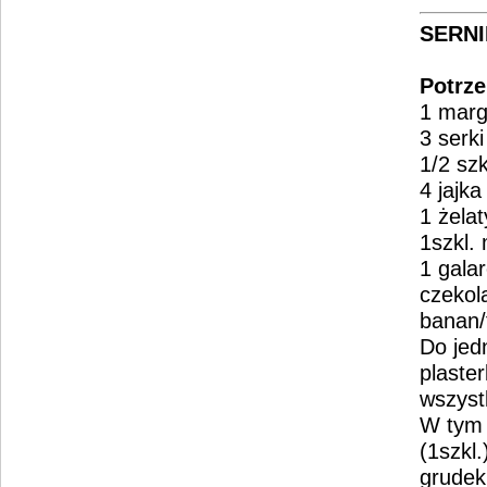
SERNI
Potrze
1 marg
3 serk
1/2 szk
4 jajka
1 żela
1szkl.
1 gala
czekol
banan/
Do jed
plaster
wszyst
W tym 
(1szkl
grudek