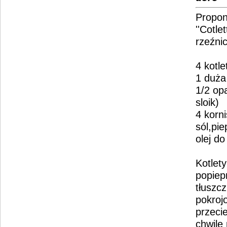
Propon
''Cotle
rzeźni
4 kotl
1 duża
1/2 op
sloik)
4 korn
sól,pi
olej d
Kotlety
popiep
tłuszc
pokroj
przeci
chwile