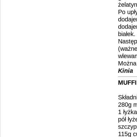
żelaty
Po upł
dodaje
dodaje
białek.
Następ
(ważne
wlewam
Można 
Kinia
MUFFI
Składni
280g m
1 łyżk
pół łyż
szczypt
115g c