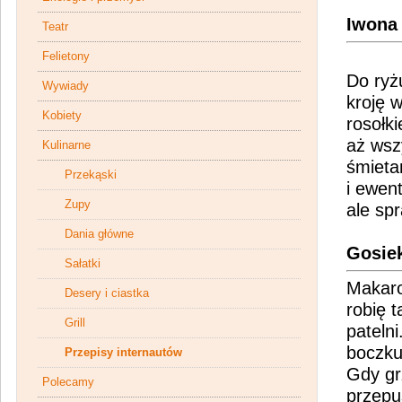
Iwona
Teatr
Felietony
Do ryż
Wywiady
kroję 
Kobiety
rosołki
aż wsz
Kulinarne
śmieta
Przekąski
i ewen
Zupy
ale sp
Dania główne
Gosie
Sałatki
Makaron
Desery i ciastka
robię t
Grill
pateln
boczku
Przepisy internautów
Gdy grz
Polecamy
przepu