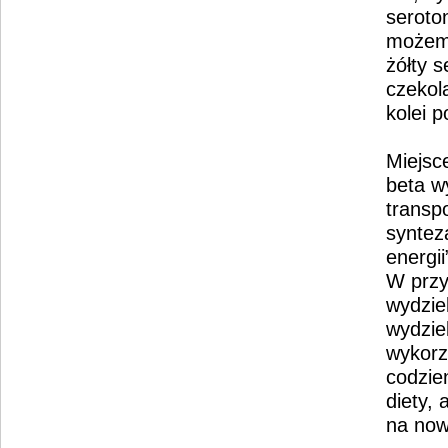
seroto
możemy
żółty 
czekol
kolei 
Miejsc
beta w
transp
syntez
energii
W przy
wydziel
wydziel
wykorz
codzie
diety, 
na now