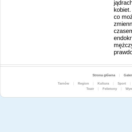
jądrac
kobiet
co moż
zmienn
czasem
endokr
mężczy
prawdo
Strona główna
|
Galer
Tarnów
|
Region
|
Kultura
|
Sport
|
Teatr
|
Felietony
|
Wyw