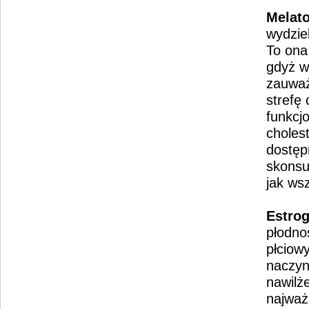
Melat
wydzie
To ona
gdyż w
zauważ
strefę
funkcj
cholest
dostęp
skonsu
jak ws
Estro
płodno
płciowy
naczyn
nawilż
najważn