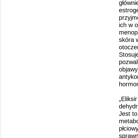
głównie
estrog
przyjm
ich w 
menopa
skóra 
otocze
Stosuj
pozwal
objawy
antyko
hormon
„Eliksi
dehydr
Jest t
metabo
płciow
sprawn