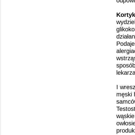
odpowi
Korty
wydzie
glikoko
działa
Podaje 
alergi
wstrzą
sposób
lekarza
I wres
męski 
samców
Testos
wąskie 
owłosi
produk