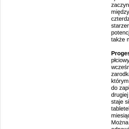
zaczyn
między
czterd
starze
potenc
także 
Proge
płciow
wcześn
zarodk
którym 
do zap
drugiej
staje s
tablet
miesią
Można 