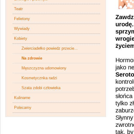
Teatr
Zawdzi
Felietony
urodę.
Wywiady
sprzym
wrogie
Kobiety
życiem
Zwierciadełko powiedz przecie...
Na zdrowie
Hormon
jako n
Męszczyzna udomowiony
Serot
Kosmetycznka radzi
kontro
Szata zdobi człowieka
potrze
słońca
Kulinarne
tylko 
Polecamy
zaburz
Słynny
zwrotn
tak, b