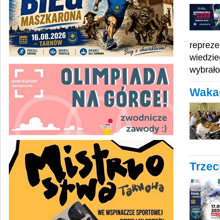
repreze
wiedzie
wybrał
Waka
Trzec