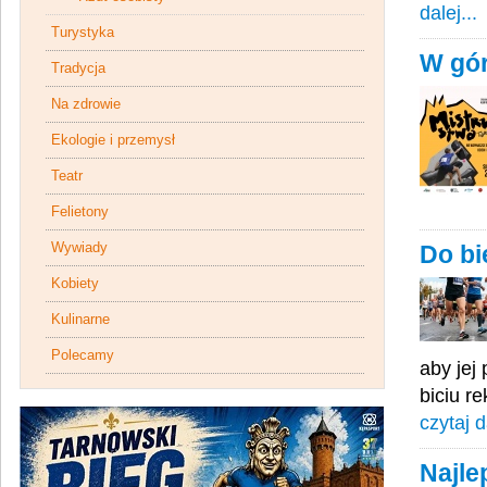
dalej...
Turystyka
W gó
Tradycja
Na zdrowie
Ekologie i przemysł
Teatr
Felietony
Wywiady
Do bi
Kobiety
Kulinarne
Polecamy
aby jej
biciu r
czytaj d
Najle