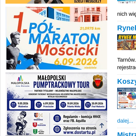
nich w
Ryne
Tarnów.
rejestra
Koszy
dalej...
Mistr