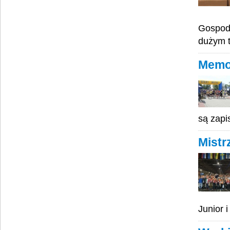
Gospoda
dużym t
Memor
są zapi
Mistr
Junior 