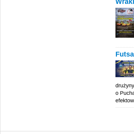
Wraki
Futsa
drużyny
o Pucha
efektow