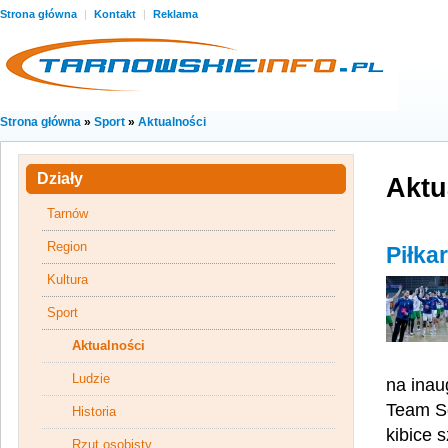
Strona główna
|
Kontakt
|
Reklama
Strona główna
»
Sport
»
Aktualności
Działy
Aktu
Tarnów
Region
Piłka
Kultura
Sport
Aktualności
Ludzie
na inau
Team So
Historia
kibice 
Rzut osobisty