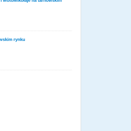
i MotoMikołaje na tarnowskim
owskim rynku