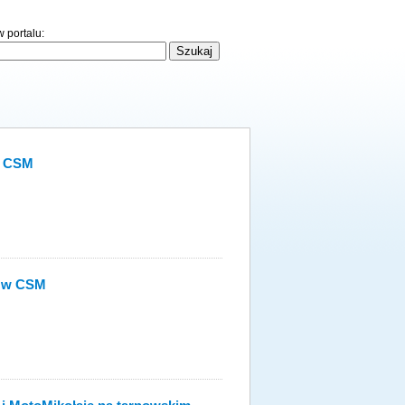
 portalu:
w CSM
j w CSM