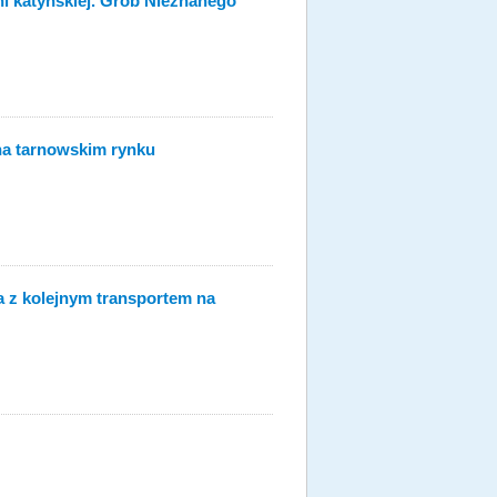
i katyńskiej. Grób Nieznanego
 na tarnowskim rynku
a z kolejnym transportem na