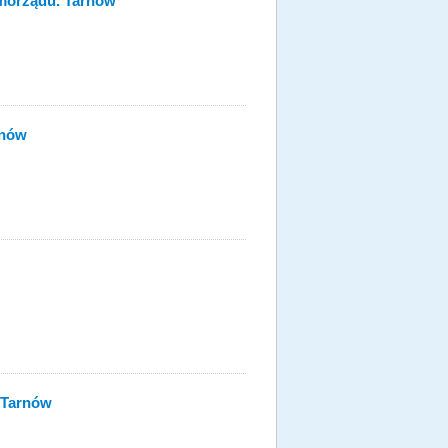
amorządu. Tarnów
rnów
 Tarnów