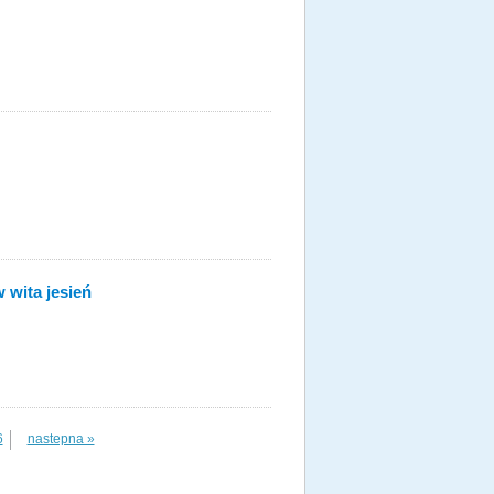
 wita jesień
6
nastepna »