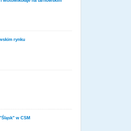
i MotoMikołaje na tarnowskim
owskim rynku
a "Śląsk" w CSM