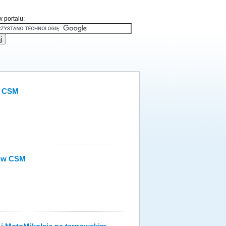
 portalu:
w CSM
j w CSM