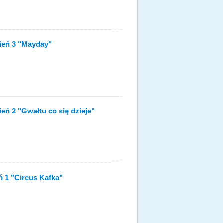
zień 3 "Mayday"
ień 2 "Gwałtu co się dzieje"
eń 1 "Circus Kafka"