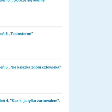
zień 6. „Dobrze się kłamie”
ień 5 „Testosteron”
ień 5 „Nie książka zdobi człowieka”
ień 4. "Kazik, ja tylko żartowałem".